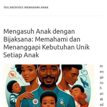
TAG ARCHIVES:
MEMAHAMI ANAK
Mengasuh Anak dengan
Bijaksana: Memahami dan
Menanggapi Kebutuhan Unik
Setiap Anak
M
en
ga
su
h
an
ak
ad