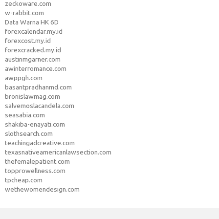
zeckoware.com
w-rabbit.com
Data Warna HK 6D
forexcalendar.my.id
forexcost.my.id
forexcracked.my.id
austinmgarner.com
awinterromance.com
awppgh.com
basantpradhanmd.com
bronislawmag.com
salvemoslacandela.com
seasabia.com
shakiba-enayati.com
slothsearch.com
teachingadcreative.com
texasnativeamericanlawsection.com
thefemalepatient.com
topprowellness.com
tpcheap.com
wethewomendesign.com