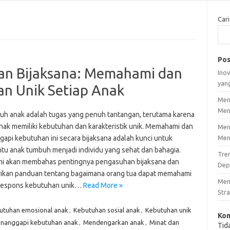
Cari
Pos
n Bijaksana: Memahami dan
Inov
yan
n Unik Setiap Anak
Men
Men
h anak adalah tugas yang penuh tantangan, terutama karena
anak memiliki kebutuhan dan karakteristik unik. Memahami dan
Men
api kebutuhan ini secara bijaksana adalah kunci untuk
Men
u anak tumbuh menjadi individu yang sehat dan bahagia.
Tre
 ini akan membahas pentingnya pengasuhan bijaksana dan
Dep
kan panduan tentang bagaimana orang tua dapat memahami
Men
respons kebutuhan unik…
Read More »
Stra
utuhan emosional anak
,
Kebutuhan sosial anak
,
Kebutuhan unik
Kom
nanggapi kebutuhan anak
,
Mendengarkan anak
,
Minat dan
Tid