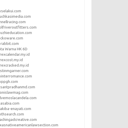
vselakui.com
uchkasimedia.com
nnellracing.com
lfriveroutfitters.com
uzhieducation.com
eckoware.com
rabbit.com
ata Warna HK 6D
rexcalendar.my.id
rexcost.my.id
rexcracked.my.id
stinmgarner.com
winterromance.com
wppgh.com
asantpradhanmd.com
ronislawmag.com
lvemoslacandela.com
easabia.com
akiba-enayati.com
othsearch.com
achingadcreative.com
xasnativeamericanlawsection.com