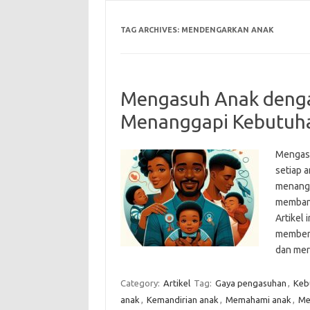
TAG ARCHIVES:
MENDENGARKAN ANAK
Mengasuh Anak denga
Menanggapi Kebutuha
Mengasu
setiap 
menangg
membant
Artikel
memberi
dan me
Category:
Artikel
Tag:
Gaya pengasuhan
,
Keb
anak
,
Kemandirian anak
,
Memahami anak
,
Me