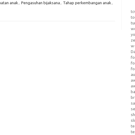
atan anak
,
Pengasuhan bijaksana
,
Tahap perkembangan anak
,
tc
to
tu
wo
yo
z
w-
D
fo
fo
fo
au
a
a
b
b
sa
s
sh
sl
te
te