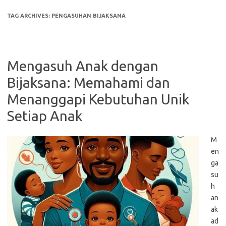
TAG ARCHIVES:
PENGASUHAN BIJAKSANA
Mengasuh Anak dengan
Bijaksana: Memahami dan
Menanggapi Kebutuhan Unik
Setiap Anak
M
en
ga
su
h
an
ak
ad