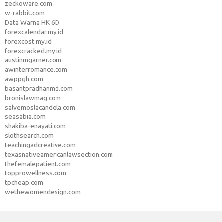
zeckoware.com
w-rabbit.com
Data Warna HK 6D
forexcalendar.my.id
forexcost.my.id
forexcracked.my.id
austinmgarner.com
awinterromance.com
awppgh.com
basantpradhanmd.com
bronislawmag.com
salvemoslacandela.com
seasabia.com
shakiba-enayati.com
slothsearch.com
teachingadcreative.com
texasnativeamericanlawsection.com
thefemalepatient.com
topprowellness.com
tpcheap.com
wethewomendesign.com