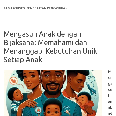
TAG ARCHIVES:
PENDEKATAN PENGASUHAN
Mengasuh Anak dengan
Bijaksana: Memahami dan
Menanggapi Kebutuhan Unik
Setiap Anak
M
en
ga
su
h
an
ak
ad