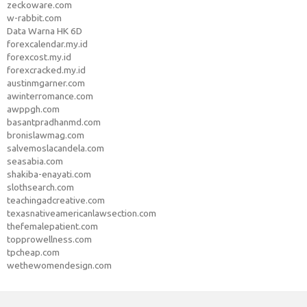
zeckoware.com
w-rabbit.com
Data Warna HK 6D
forexcalendar.my.id
forexcost.my.id
forexcracked.my.id
austinmgarner.com
awinterromance.com
awppgh.com
basantpradhanmd.com
bronislawmag.com
salvemoslacandela.com
seasabia.com
shakiba-enayati.com
slothsearch.com
teachingadcreative.com
texasnativeamericanlawsection.com
thefemalepatient.com
topprowellness.com
tpcheap.com
wethewomendesign.com