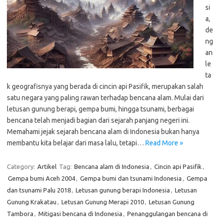
si
a,
de
ng
an
le
ta
k geografisnya yang berada di cincin api Pasifik, merupakan salah
satu negara yang paling rawan terhadap bencana alam. Mulai dari
letusan gunung berapi, gempa bumi, hingga tsunami, berbagai
bencana telah menjadi bagian dari sejarah panjang negeri ini.
Memahami jejak sejarah bencana alam di Indonesia bukan hanya
membantu kita belajar dari masa lalu, tetapi…
Read More »
Category:
Artikel
Tag:
Bencana alam di Indonesia
,
Cincin api Pasifik
,
Gempa bumi Aceh 2004
,
Gempa bumi dan tsunami Indonesia
,
Gempa
dan tsunami Palu 2018
,
Letusan gunung berapi Indonesia
,
Letusan
Gunung Krakatau
,
Letusan Gunung Merapi 2010
,
Letusan Gunung
Tambora
,
Mitigasi bencana di Indonesia
,
Penanggulangan bencana di