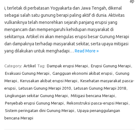
ap
i, terletak di perbatasan Yogyakarta dan Jawa Tengah, dikenal
sebagai salah satu gunung berapi paling aktif di dunia. Aktivitas
vulkaniknya telah menorehkan sejarah panjang erupsi yang
mengancam dan mempengaruhi kehidupan masyarakat di
sekitarnya. Artikel ini akan mengulas erupsi besar Gunung Merapi
dan dampaknya terhadap masyarakat sekitar, serta upaya mitigasi
yang dilakukan untuk menghadapi…
Read More »
Category:
Artikel
Tag:
Dampak erupsi Merapi
,
Erupsi Gunung Merapi
,
Evakuasi Gunung Merapi
,
Gangguan ekonomi akibat erupsi
,
Gunung
Merapi
,
Kerusakan akibat erupsi Merapi
,
Kesehatan masyarakat pasca-
erupsi
,
Letusan Gunung Merapi 2010
,
Letusan Gunung Merapi 2018
,
Lingkungan sekitar Gunung Merapi
,
Mitigasi bencana Merapi
,
Penyebab erupsi Gunung Merapi
,
Rekonstruksi pasca-erupsi Merapi
,
Sistem peringatan dini Gunung Merapi
,
Upaya penanggulangan
bencana Merapi