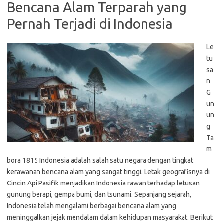
Bencana Alam Terparah yang
Pernah Terjadi di Indonesia
Le
tu
sa
n
G
un
un
g
Ta
m
bora 1815 Indonesia adalah salah satu negara dengan tingkat
kerawanan bencana alam yang sangat tinggi. Letak geografisnya di
Cincin Api Pasifik menjadikan Indonesia rawan terhadap letusan
gunung berapi, gempa bumi, dan tsunami. Sepanjang sejarah,
Indonesia telah mengalami berbagai bencana alam yang
meninggalkan jejak mendalam dalam kehidupan masyarakat. Berikut