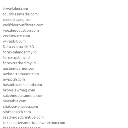
tcvselakui.com
touchkasimedia.com
tunnellracing.com
wolfriveroutfitters.com
youzhieducation.com
zeckoware.com
w-rabbit.com
Data Warna HK 6D
forexcalendar.my.id
forexcost.my.id
forexcracked.my.id
austinmgarner.com
awinterromance.com
awppgh.com
basantpradhanmd.com
bronislawmag.com
salvemoslacandela.com
seasabia.com
shakiba-enayati.com
slothsearch.com
teachingadcreative.com
texasnativeamericanlawsection.com