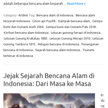
adalah beberapa bencana alam terparah…
Read More »
Category:
Artikel
Tag:
Bencana alam di Indonesia
,
Bencana alam
terparah Indonesia
,
Cincin api Pasifik
,
Dampak bencana alam
,
Gempa
bumi dan tsunami Aceh 2004
,
Gempa bumi dan tsunami Palu 2018
,
Korban bencana alam Indonesia
,
Letusan gunung berapi di Indonesia
,
Letusan Gunung Krakatau 1883
,
Letusan Gunung Merapi 2010
,
Letusan
Gunung Tambora 1815
,
Mitigasi bencana di Indonesia
,
Penanganan
bencana di Indonesia
,
Sejarah bencana alam Indonesia
,
Tsunami
terbesar di Indonesia
Jejak Sejarah Bencana Alam di
Indonesia: Dari Masa ke Masa
In
do
ne