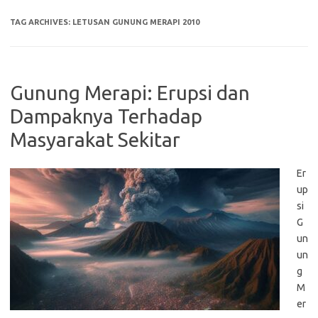
TAG ARCHIVES:
LETUSAN GUNUNG MERAPI 2010
Gunung Merapi: Erupsi dan
Dampaknya Terhadap
Masyarakat Sekitar
Er
up
si
G
un
un
g
M
er