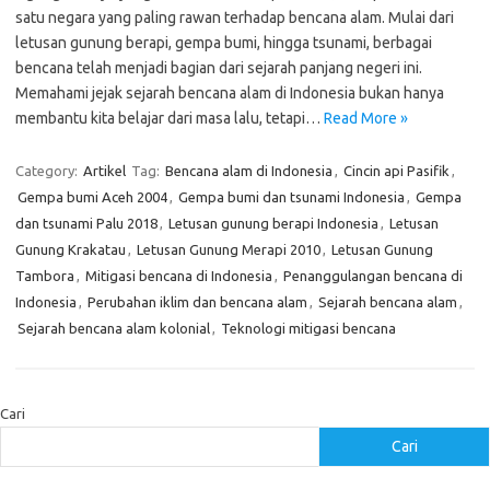
satu negara yang paling rawan terhadap bencana alam. Mulai dari
letusan gunung berapi, gempa bumi, hingga tsunami, berbagai
bencana telah menjadi bagian dari sejarah panjang negeri ini.
Memahami jejak sejarah bencana alam di Indonesia bukan hanya
membantu kita belajar dari masa lalu, tetapi…
Read More »
Category:
Artikel
Tag:
Bencana alam di Indonesia
,
Cincin api Pasifik
,
Gempa bumi Aceh 2004
,
Gempa bumi dan tsunami Indonesia
,
Gempa
dan tsunami Palu 2018
,
Letusan gunung berapi Indonesia
,
Letusan
Gunung Krakatau
,
Letusan Gunung Merapi 2010
,
Letusan Gunung
Tambora
,
Mitigasi bencana di Indonesia
,
Penanggulangan bencana di
Indonesia
,
Perubahan iklim dan bencana alam
,
Sejarah bencana alam
,
Sejarah bencana alam kolonial
,
Teknologi mitigasi bencana
Cari
Cari