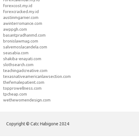
forexcost.my.id
forexcracked.my.id
austinmgarner.com
awinterromance.com
awppgh.com
basantpradhanmd.com
bronislawmag.com
salvemoslacandela.com
seasabia.com
shakiba-enayati.com
slothsearch.com
teachingadcreative.com
texasnativeamericanlawsection.com
thefemalepatient.com
topprowellness.com
tpcheap.com
wethewomendesign.com
Copyright © Catc Habigone 2024