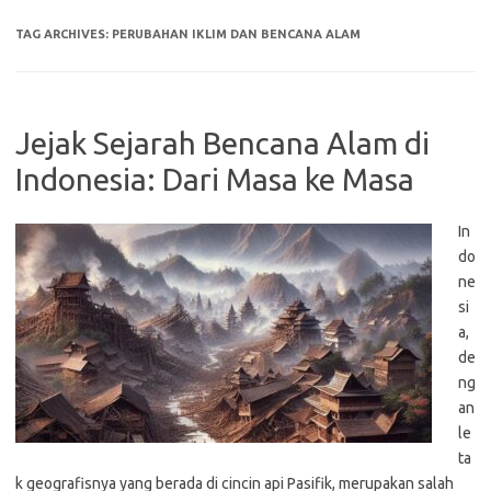
TAG ARCHIVES:
PERUBAHAN IKLIM DAN BENCANA ALAM
Jejak Sejarah Bencana Alam di
Indonesia: Dari Masa ke Masa
In
do
ne
si
a,
de
ng
an
le
ta
k geografisnya yang berada di cincin api Pasifik, merupakan salah