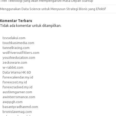
Tren Teknologi yang Akan Mempengaruhi Masa Depan Startup
Menggunakan Data Science untuk Menyusun Strategi Bisnis yang Efektif
Komentar Terbaru
Tidak ada komentar untuk ditampilkan.
tcvselakui.com
touchkasimedia.com
tunnellracing.com
wolfriveroutfitters.com
youzhieducation.com
zeckoware.com
w-rabbit.com
Data Warna HK 6D
forexcalendar.my.id
forexcost.my.id
forexcracked.my.id
austinmgarner.com
awinterromance.com
awppgh.com
basantpradhanmd.com
bronislawmag.com