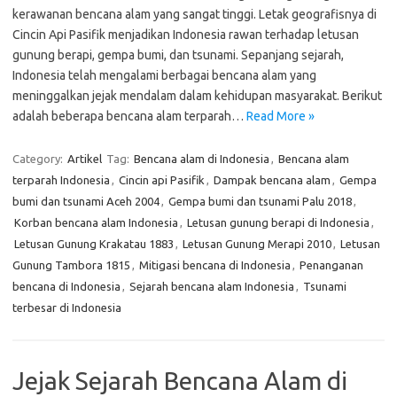
kerawanan bencana alam yang sangat tinggi. Letak geografisnya di
Cincin Api Pasifik menjadikan Indonesia rawan terhadap letusan
gunung berapi, gempa bumi, dan tsunami. Sepanjang sejarah,
Indonesia telah mengalami berbagai bencana alam yang
meninggalkan jejak mendalam dalam kehidupan masyarakat. Berikut
adalah beberapa bencana alam terparah…
Read More »
Category:
Artikel
Tag:
Bencana alam di Indonesia
,
Bencana alam
terparah Indonesia
,
Cincin api Pasifik
,
Dampak bencana alam
,
Gempa
bumi dan tsunami Aceh 2004
,
Gempa bumi dan tsunami Palu 2018
,
Korban bencana alam Indonesia
,
Letusan gunung berapi di Indonesia
,
Letusan Gunung Krakatau 1883
,
Letusan Gunung Merapi 2010
,
Letusan
Gunung Tambora 1815
,
Mitigasi bencana di Indonesia
,
Penanganan
bencana di Indonesia
,
Sejarah bencana alam Indonesia
,
Tsunami
terbesar di Indonesia
Jejak Sejarah Bencana Alam di