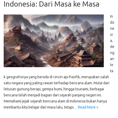
Indonesia: Dari Masa ke Masa
In
do
ne
si
a,
de
ng
an
le
ta
k geografisnya yang berada di cincin api Pasifik, merupakan salah
satu negara yang paling rawan terhadap bencana alam. Mulai dari
letusan gunung berapi, gempa bumi, hingga tsunami, berbagai
bencana telah menjadi bagian dari sejarah panjang negeri ini.
Memahami jejak sejarah bencana alam di Indonesia bukan hanya
membantu kita belajar dari masa lalu, tetapi…
Read More »