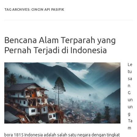
TAG ARCHIVES:
CINCIN API PASIFIK
Bencana Alam Terparah yang
Pernah Terjadi di Indonesia
Le
tu
sa
n
G
un
un
g
Ta
m
bora 1815 Indonesia adalah salah satu negara dengan tingkat