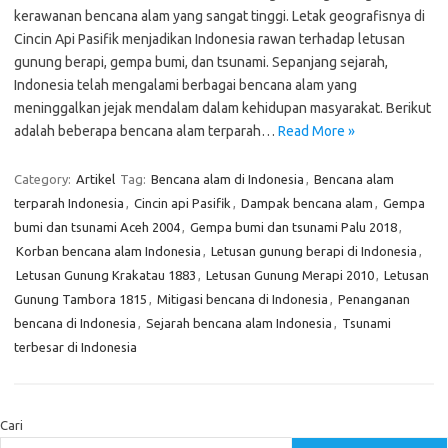
kerawanan bencana alam yang sangat tinggi. Letak geografisnya di
Cincin Api Pasifik menjadikan Indonesia rawan terhadap letusan
gunung berapi, gempa bumi, dan tsunami. Sepanjang sejarah,
Indonesia telah mengalami berbagai bencana alam yang
meninggalkan jejak mendalam dalam kehidupan masyarakat. Berikut
adalah beberapa bencana alam terparah…
Read More »
Category:
Artikel
Tag:
Bencana alam di Indonesia
,
Bencana alam
terparah Indonesia
,
Cincin api Pasifik
,
Dampak bencana alam
,
Gempa
bumi dan tsunami Aceh 2004
,
Gempa bumi dan tsunami Palu 2018
,
Korban bencana alam Indonesia
,
Letusan gunung berapi di Indonesia
,
Letusan Gunung Krakatau 1883
,
Letusan Gunung Merapi 2010
,
Letusan
Gunung Tambora 1815
,
Mitigasi bencana di Indonesia
,
Penanganan
bencana di Indonesia
,
Sejarah bencana alam Indonesia
,
Tsunami
terbesar di Indonesia
Cari