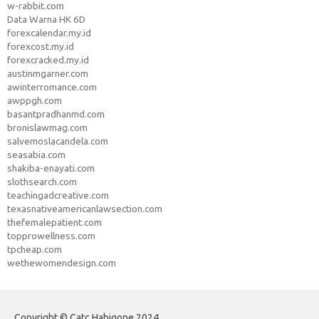
w-rabbit.com
Data Warna HK 6D
forexcalendar.my.id
forexcost.my.id
forexcracked.my.id
austinmgarner.com
awinterromance.com
awppgh.com
basantpradhanmd.com
bronislawmag.com
salvemoslacandela.com
seasabia.com
shakiba-enayati.com
slothsearch.com
teachingadcreative.com
texasnativeamericanlawsection.com
thefemalepatient.com
topprowellness.com
tpcheap.com
wethewomendesign.com
Copyright © Catc Habigone 2024