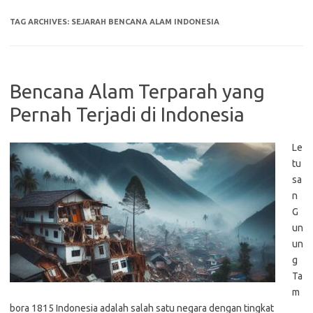
TAG ARCHIVES:
SEJARAH BENCANA ALAM INDONESIA
Bencana Alam Terparah yang
Pernah Terjadi di Indonesia
Le
tu
sa
n
G
un
un
g
Ta
m
bora 1815 Indonesia adalah salah satu negara dengan tingkat