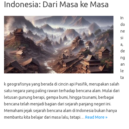
Indonesia: Dari Masa ke Masa
In
do
ne
si
a,
de
ng
an
le
ta
k geografisnya yang berada di cincin api Pasifik, merupakan salah
satu negara yang paling rawan terhadap bencana alam. Mulai dari
letusan gunung berapi, gempa bumi, hingga tsunami, berbagai
bencana telah menjadi bagian dari sejarah panjang negeri ini.
Memahami jejak sejarah bencana alam di Indonesia bukan hanya
membantu kita belajar dari masa lalu, tetapi…
Read More »