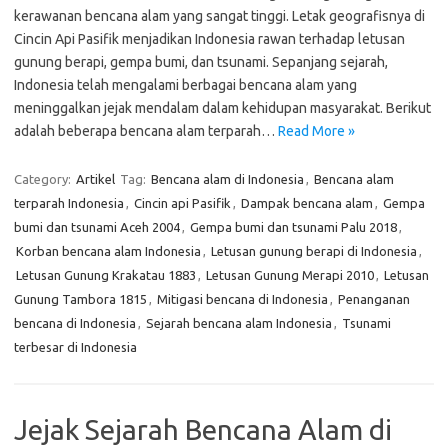
kerawanan bencana alam yang sangat tinggi. Letak geografisnya di
Cincin Api Pasifik menjadikan Indonesia rawan terhadap letusan
gunung berapi, gempa bumi, dan tsunami. Sepanjang sejarah,
Indonesia telah mengalami berbagai bencana alam yang
meninggalkan jejak mendalam dalam kehidupan masyarakat. Berikut
adalah beberapa bencana alam terparah…
Read More »
Category:
Artikel
Tag:
Bencana alam di Indonesia
,
Bencana alam
terparah Indonesia
,
Cincin api Pasifik
,
Dampak bencana alam
,
Gempa
bumi dan tsunami Aceh 2004
,
Gempa bumi dan tsunami Palu 2018
,
Korban bencana alam Indonesia
,
Letusan gunung berapi di Indonesia
,
Letusan Gunung Krakatau 1883
,
Letusan Gunung Merapi 2010
,
Letusan
Gunung Tambora 1815
,
Mitigasi bencana di Indonesia
,
Penanganan
bencana di Indonesia
,
Sejarah bencana alam Indonesia
,
Tsunami
terbesar di Indonesia
Jejak Sejarah Bencana Alam di