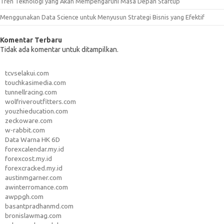
Tren Teknologi yang Akan Mempengaruhi Masa Depan Startup
Menggunakan Data Science untuk Menyusun Strategi Bisnis yang Efektif
Komentar Terbaru
Tidak ada komentar untuk ditampilkan.
tcvselakui.com
touchkasimedia.com
tunnellracing.com
wolfriveroutfitters.com
youzhieducation.com
zeckoware.com
w-rabbit.com
Data Warna HK 6D
forexcalendar.my.id
forexcost.my.id
forexcracked.my.id
austinmgarner.com
awinterromance.com
awppgh.com
basantpradhanmd.com
bronislawmag.com