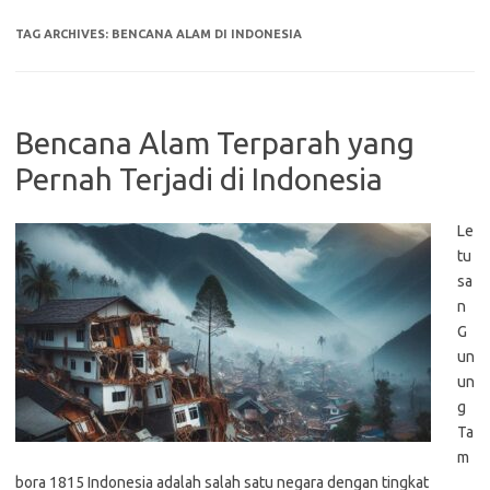
TAG ARCHIVES:
BENCANA ALAM DI INDONESIA
Bencana Alam Terparah yang
Pernah Terjadi di Indonesia
Le
tu
sa
n
G
un
un
g
Ta
m
bora 1815 Indonesia adalah salah satu negara dengan tingkat