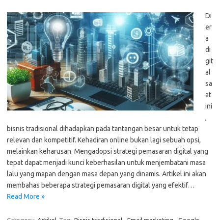
Di
er
a
di
git
al
sa
at
ini
,
bisnis tradisional dihadapkan pada tantangan besar untuk tetap
relevan dan kompetitif. Kehadiran online bukan lagi sebuah opsi,
melainkan keharusan. Mengadopsi strategi pemasaran digital yang
tepat dapat menjadi kunci keberhasilan untuk menjembatani masa
lalu yang mapan dengan masa depan yang dinamis. Artikel ini akan
membahas beberapa strategi pemasaran digital yang efektif…
Read More »