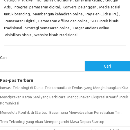
Category:
Artikel
Tag:
Bisnis tradisional
,
Email marketing
,
Google
Ads
,
Integrasi pemasaran digital
,
Konversi pelanggan
,
Media sosial
untuk branding
,
Membangun kehadiran online
,
Pay-Per-Click (PPC)
,
Pemasaran Digital
,
Pemasaran offline dan online
,
SEO untuk bisnis
tradisional
,
Strategi pemasaran online
,
Target audiens online
,
Visibilitas bisnis
,
Website bisnis tradisional
Cari
Cari
Pos-pos Terbaru
Inovasi Teknologi di Dunia Telekomunikasi: Evolusi yang Menghubungkan Kita
Menciptakan Karya Seni yang Berbicara: Menggunakan Ekspresi Kreatif untuk
Komunikasi
Mengelola Konflik di Startup: Bagaimana Menyelesaikan Perselisihan Tim
Tren Teknologi yang Akan Mempengaruhi Masa Depan Startup