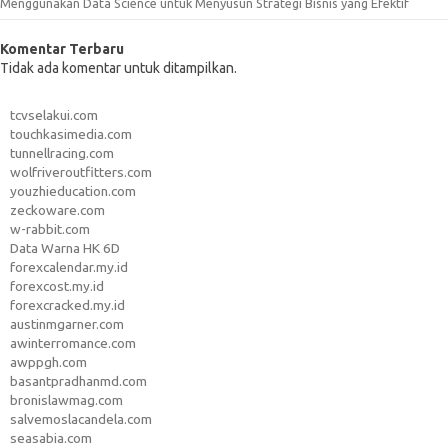
Menggunakan Data Science untuk Menyusun Strategi Bisnis yang Efektif
Komentar Terbaru
Tidak ada komentar untuk ditampilkan.
tcvselakui.com
touchkasimedia.com
tunnellracing.com
wolfriveroutfitters.com
youzhieducation.com
zeckoware.com
w-rabbit.com
Data Warna HK 6D
forexcalendar.my.id
forexcost.my.id
forexcracked.my.id
austinmgarner.com
awinterromance.com
awppgh.com
basantpradhanmd.com
bronislawmag.com
salvemoslacandela.com
seasabia.com