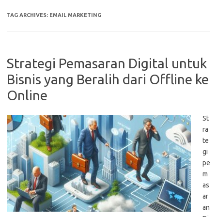
TAG ARCHIVES:
EMAIL MARKETING
Strategi Pemasaran Digital untuk
Bisnis yang Beralih dari Offline ke
Online
St
ra
te
gi
pe
m
as
ar
an