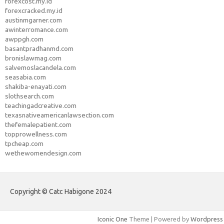
forexcost.my.id
forexcracked.my.id
austinmgarner.com
awinterromance.com
awppgh.com
basantpradhanmd.com
bronislawmag.com
salvemoslacandela.com
seasabia.com
shakiba-enayati.com
slothsearch.com
teachingadcreative.com
texasnativeamericanlawsection.com
thefemalepatient.com
topprowellness.com
tpcheap.com
wethewomendesign.com
Copyright © Catc Habigone 2024
Iconic One
Theme | Powered by
Wordpress