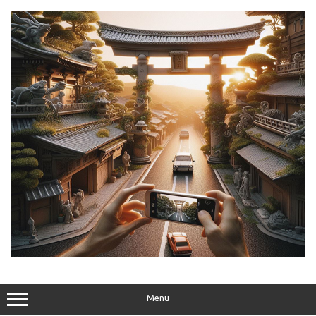
Skip
to
content
Menu