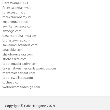
Data Warna HK 6D
forexcalendar.my.id
forexcost.my.id
forexcracked.my.id
austinmgarner.com
awinterromance.com
awppgh.com
basantpradhanmd.com
bronislawmag.com
salvemoslacandela.com
seasabia.com
shakiba-enayati.com
slothsearch.com
teachingadcreative.com
texasnativeamericanlawsection.com
thefemalepatient.com
topprowellness.com
tpcheap.com
wethewomendesign.com
Copyright © Catc Habigone 2024