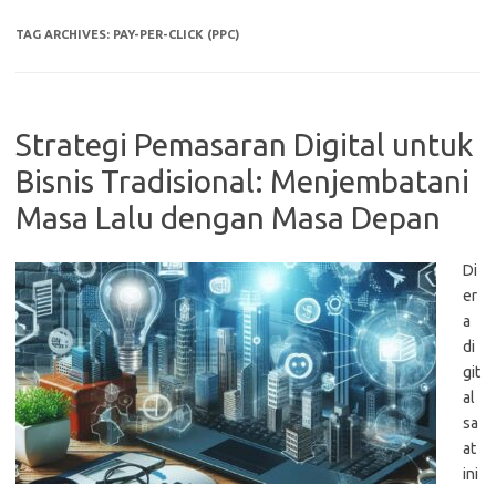
TAG ARCHIVES:
PAY-PER-CLICK (PPC)
Strategi Pemasaran Digital untuk
Bisnis Tradisional: Menjembatani
Masa Lalu dengan Masa Depan
Di
er
a
di
git
al
sa
at
ini