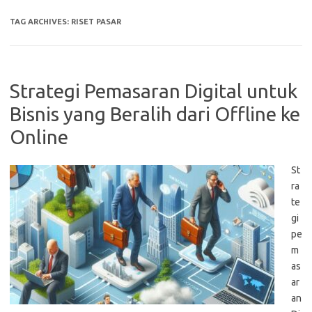
TAG ARCHIVES:
RISET PASAR
Strategi Pemasaran Digital untuk
Bisnis yang Beralih dari Offline ke
Online
St
ra
te
gi
pe
m
as
ar
an