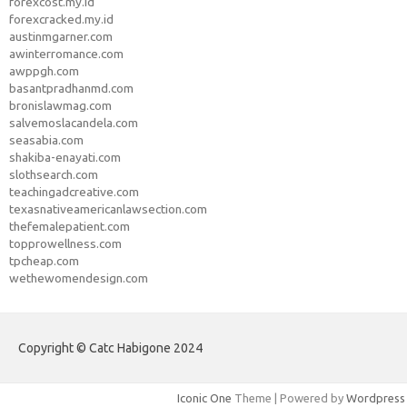
forexcost.my.id
forexcracked.my.id
austinmgarner.com
awinterromance.com
awppgh.com
basantpradhanmd.com
bronislawmag.com
salvemoslacandela.com
seasabia.com
shakiba-enayati.com
slothsearch.com
teachingadcreative.com
texasnativeamericanlawsection.com
thefemalepatient.com
topprowellness.com
tpcheap.com
wethewomendesign.com
Copyright © Catc Habigone 2024
Iconic One
Theme | Powered by
Wordpress