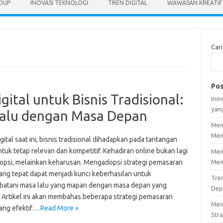
IDUP
INOVASI TEKNOLOGI
TREN DIGITAL
WAWASAN KREATIF
Cari
Pos
ital untuk Bisnis Tradisional:
Inov
yan
alu dengan Masa Depan
Men
Men
igital saat ini, bisnis tradisional dihadapkan pada tantangan
tuk tetap relevan dan kompetitif. Kehadiran online bukan lagi
Men
opsi, melainkan keharusan. Mengadopsi strategi pemasaran
Men
yang tepat dapat menjadi kunci keberhasilan untuk
Tre
atani masa lalu yang mapan dengan masa depan yang
Dep
. Artikel ini akan membahas beberapa strategi pemasaran
Men
yang efektif…
Read More »
Stra