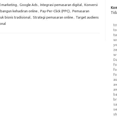
l marketing
,
Google Ads
,
Integrasi pemasaran digital
,
Konversi
Kom
angun kehadiran online
,
Pay-Per-Click (PPC)
,
Pemasaran
Tid
uk bisnis tradisional
,
Strategi pemasaran online
,
Target audiens
onal
tc
to
tu
wo
yo
z
w-
D
fo
fo
fo
au
a
a
b
b
sa
s
sh