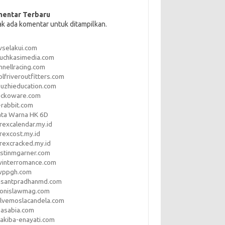
entar Terbaru
ak ada komentar untuk ditampilkan.
vselakui.com
uchkasimedia.com
nnellracing.com
lfriveroutfitters.com
uzhieducation.com
eckoware.com
rabbit.com
ata Warna HK 6D
rexcalendar.my.id
rexcost.my.id
rexcracked.my.id
stinmgarner.com
winterromance.com
wppgh.com
asantpradhanmd.com
ronislawmag.com
lvemoslacandela.com
easabia.com
akiba-enayati.com