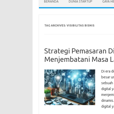
BERANDA
DUNIA STARTUP
GAYA H
TAG ARCHIVES:
VISIBILITAS BISNIS
Strategi Pemasaran Dig
Menjembatani Masa L
Di era d
besar un
sebuah 
digital 
menjemb
dinamis
digital 