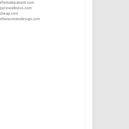
efemalepatient.com
opprowellness.com
pcheap.com
ethewomendesign.com