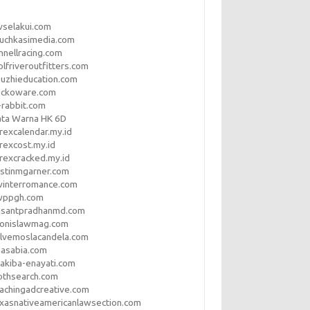
vselakui.com
uchkasimedia.com
nnellracing.com
lfriveroutfitters.com
uzhieducation.com
eckoware.com
rabbit.com
ata Warna HK 6D
rexcalendar.my.id
rexcost.my.id
rexcracked.my.id
stinmgarner.com
winterromance.com
wppgh.com
asantpradhanmd.com
ronislawmag.com
lvemoslacandela.com
easabia.com
akiba-enayati.com
othsearch.com
achingadcreative.com
xasnativeamericanlawsection.com