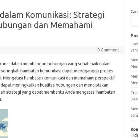
Cari
alam Komunikasi: Strategi
Hubungan dan Memahami
Pos
Inov
0 Comment
yan
Men
 kunci dalam membangun hubungan yang sehat, baik dalam
Men
, seringkali hambatan komunikasi dapat mengganggu proses
Men
asi. Mengatasi hambatan komunikasi dan memahami perspektif
Men
g dapat meningkatkan kualitas hubungan dan menciptakan
dalah strategi yang dapat membantu Anda mengatasi hambatan
Tre
.
Dep
Men
Stra
Kom
Tid