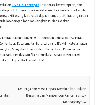
merlukan
Live HK Tercepat
kesadaran, keterampilan, dan
trategi untuk meningkatkan keterampilan mendengarkan dan
perspektif orang lain, Anda dapat memperbaiki hubungan dan
Mulailah dengan langkah-langkah ini dan rasakan
a.
,
Empati dalam Komunikasi
,
Hambatan Bahasa dan Kultural
,
 Komunikasi
,
Keterampilan Berbicara yang Efektif
,
Keterampilan
asangka
,
Mengelola Emosi dalam Komunikasi
,
Pemahaman
munikasi
,
Resolusi Konflik Komunikasi
,
Strategi Mengatasi
unikasi
,
Umpan Balik Konstruktif
Keluarga dan Masa Depan: Memimpikan Tujuan
Kembali
Bersama dan Membangun Rencana untuk
Mencapainya
→