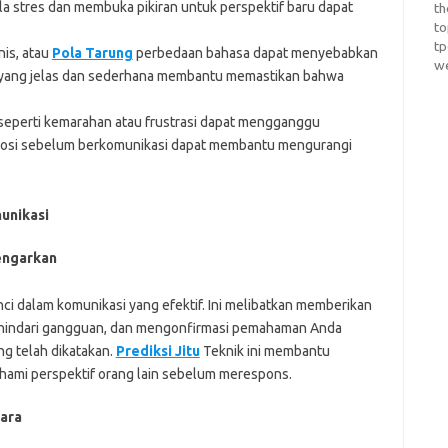
a stres dan membuka pikiran untuk perspektif baru dapat
th
t
t
knis, atau
Pola Tarung
perbedaan bahasa dapat menyebabkan
w
yang jelas dan sederhana membantu memastikan bahwa
 seperti kemarahan atau frustrasi dapat mengganggu
emosi sebelum berkomunikasi dapat membantu mengurangi
.
unikasi
engarkan
ci dalam komunikasi yang efektif. Ini melibatkan memberikan
ghindari gangguan, dan mengonfirmasi pemahaman Anda
g telah dikatakan.
Prediksi Jitu
Teknik ini membantu
mi perspektif orang lain sebelum merespons.
ara