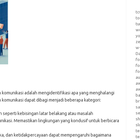
tc
to
tu
wo
yo
z
w-
D
fo
fo
fo
au
a
a
komunikasi adalah mengidentifikasi apa yang menghalangi
b
n komunikasi dapat dibagi menjadi beberapa kategori:
b
sa
s
 seperti kebisingan latar belakang atau masalah
sh
ikasi. Memastikan lingkungan yang kondusif untuk berbicara
sl
te
ngka, dan ketidakpercayaan dapat mempengaruhi bagaimana
te