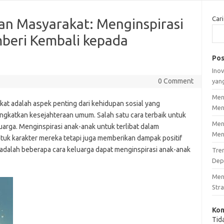
Cari
an Masyarakat: Menginspirasi
beri Kembali kepada
Pos
Inov
0 Comment
yan
Men
at adalah aspek penting dari kehidupan sosial yang
Men
katkan kesejahteraan umum. Salah satu cara terbaik untuk
Men
luarga. Menginspirasi anak-anak untuk terlibat dalam
Men
k karakter mereka tetapi juga memberikan dampak positif
 adalah beberapa cara keluarga dapat menginspirasi anak-anak
Tre
Dep
Men
Stra
Kom
Tid