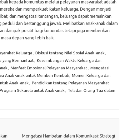
bali kepada komunitas melalui pelayanan masyarakat adalah
 mereka dan memperkuat ikatan keluarga. Dengan menjadi
ibat, dan mengatasi tantangan, keluarga dapat memainkan
 peduli dan bertanggung jawab. Melibatkan anak-anak dalam
n dampak positif bagi komunitas tetapi juga memberikan
asa depan yang lebih baik.
syarakat Keluarga
,
Diskusi tentang Nilai Sosial Anak-anak
,
la yang Bermanfaat
,
Keseimbangan Waktu Keluarga dan
anak
,
Manfaat Emosional Pelayanan Masyarakat
,
Mengatasi
asi Anak-anak untuk Memberi Kembali
,
Momen Keluarga dan
untuk Anak-anak
,
Pendidikan tentang Pelayanan Masyarakat
,
Program Sukarela untuk Anak-anak
,
Teladan Orang Tua dalam
akan
Mengatasi Hambatan dalam Komunikasi: Strategi