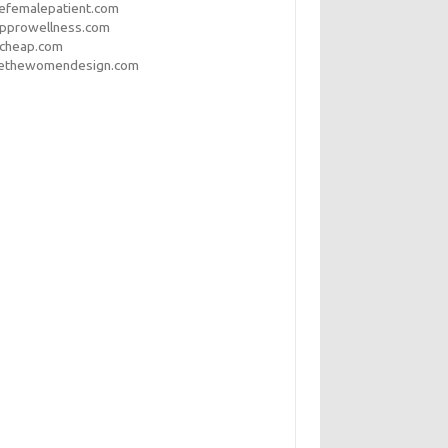
efemalepatient.com
opprowellness.com
pcheap.com
ethewomendesign.com