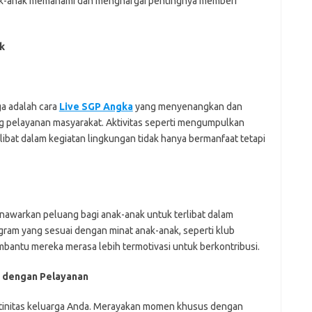
ak-anak memahami dan menghargai pentingnya memberi
k
a adalah cara
Live SGP Angka
yang menyenangkan dan
g pelayanan masyarakat. Aktivitas seperti mengumpulkan
bat dalam kegiatan lingkungan tidak hanya bermanfaat tetapi
nawarkan peluang bagi anak-anak untuk terlibat dalam
gram yang sesuai dengan minat anak-anak, seperti klub
mbantu mereka merasa lebih termotivasi untuk berkontribusi.
n dengan Pelayanan
utinitas keluarga Anda. Merayakan momen khusus dengan