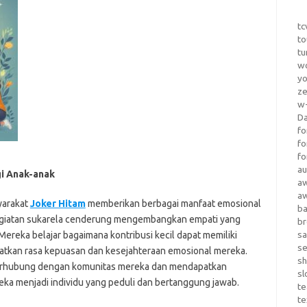
tc
to
tu
wo
yo
z
w-
D
fo
fo
fo
au
gi Anak-anak
a
a
yarakat
Joker Hitam
memberikan berbagai manfaat emosional
b
 kegiatan sukarela cenderung mengembangkan empati yang
b
sa
Mereka belajar bagaimana kontribusi kecil dapat memiliki
s
katkan rasa kepuasan dan kesejahteraan emosional mereka.
sh
terhubung dengan komunitas mereka dan mendapatkan
sl
a menjadi individu yang peduli dan bertanggung jawab.
te
te