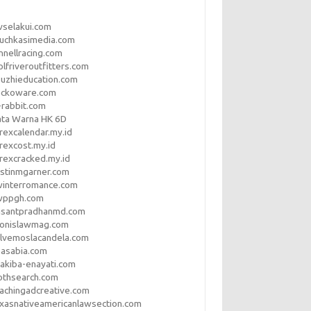
vselakui.com
uchkasimedia.com
nnellracing.com
lfriveroutfitters.com
uzhieducation.com
eckoware.com
rabbit.com
ata Warna HK 6D
rexcalendar.my.id
rexcost.my.id
rexcracked.my.id
stinmgarner.com
winterromance.com
wppgh.com
asantpradhanmd.com
ronislawmag.com
lvemoslacandela.com
easabia.com
akiba-enayati.com
othsearch.com
achingadcreative.com
xasnativeamericanlawsection.com