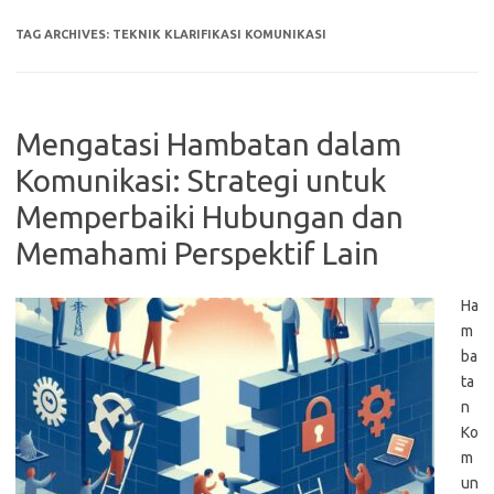
TAG ARCHIVES:
TEKNIK KLARIFIKASI KOMUNIKASI
Mengatasi Hambatan dalam
Komunikasi: Strategi untuk
Memperbaiki Hubungan dan
Memahami Perspektif Lain
Ha
m
ba
ta
n
Ko
m
un