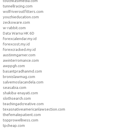
touchkasimedia.com
tunnellracing.com
wolfriveroutfitters.com
youzhieducation.com
zeckoware.com
w-rabbit.com
Data Warna HK 6D
forexcalendar.my.id
forexcost.my.id
forexcracked.my.id
austinmgarner.com
awinterromance.com
awppgh.com
basantpradhanmd.com
bronislawmag.com
salvemoslacandela.com
seasabia.com
shakiba-enayati.com
slothsearch.com
teachingadcreative.com
texasnativeamericanlawsection.com
thefemalepatient.com
topprowellness.com
tpcheap.com