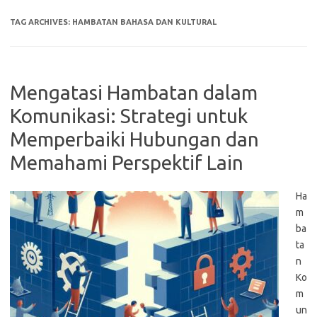
TAG ARCHIVES:
HAMBATAN BAHASA DAN KULTURAL
Mengatasi Hambatan dalam
Komunikasi: Strategi untuk
Memperbaiki Hubungan dan
Memahami Perspektif Lain
Ha
m
ba
ta
n
Ko
m
un