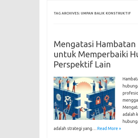
TAG ARCHIVES:
UMPAN BALIK KONSTRUKTIF
Mengatasi Hambatan d
untuk Memperbaiki 
Perspektif Lain
Hambata
hubunga
profesi
menggan
Mengata
adalah 
hubunga
adalah strategi yang…
Read More »