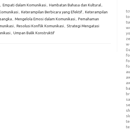
,
Empati dalam Komunikasi
,
Hambatan Bahasa dan Kultural
,
tc
 Komunikasi
,
Keterampilan Berbicara yang Efektif
,
Keterampilan
to
asangka
,
Mengelola Emosi dalam Komunikasi
,
Pemahaman
tu
munikasi
,
Resolusi Konflik Komunikasi
,
Strategi Mengatasi
wo
unikasi
,
Umpan Balik Konstruktif
yo
z
w-
D
fo
fo
fo
au
a
a
b
b
sa
s
sh
sl
te
te