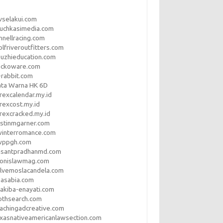
vselakui.com
uchkasimedia.com
nnellracing.com
lfriveroutfitters.com
uzhieducation.com
eckoware.com
rabbit.com
ata Warna HK 6D
rexcalendar.my.id
rexcost.my.id
rexcracked.my.id
stinmgarner.com
winterromance.com
wppgh.com
asantpradhanmd.com
ronislawmag.com
lvemoslacandela.com
easabia.com
akiba-enayati.com
othsearch.com
achingadcreative.com
xasnativeamericanlawsection.com