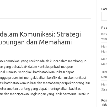
Cari
Pos
alam Komunikasi: Strategi
Inov
yan
Hubungan dan Memahami
Men
Men
Men
n Komunikasi yang efektif adalah kunci dalam membangun
Men
n yang sehat, baik dalam konteks pribadi maupun
Tre
onal. Namun, seringkali hambatan komunikasi dapat
Dep
ggu proses ini, mengakibatkan konflik dan miskomunikasi.
si hambatan komunikasi dan memahami perspektif orang lain
Men
keterampilan penting yang dapat meningkatkan kualitas
Stra
n dan menciptakan lingkungan yang lebih harmonis. Berikut
Kom
Tid