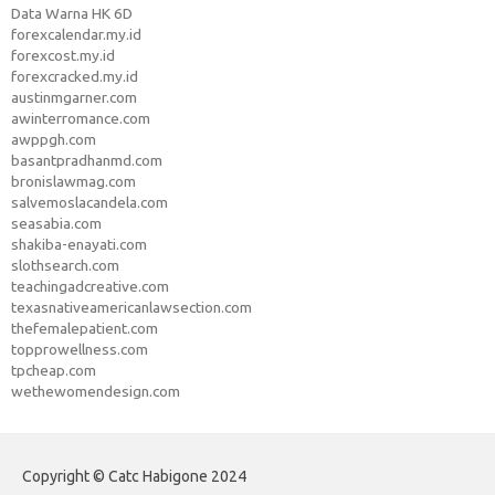
Data Warna HK 6D
forexcalendar.my.id
forexcost.my.id
forexcracked.my.id
austinmgarner.com
awinterromance.com
awppgh.com
basantpradhanmd.com
bronislawmag.com
salvemoslacandela.com
seasabia.com
shakiba-enayati.com
slothsearch.com
teachingadcreative.com
texasnativeamericanlawsection.com
thefemalepatient.com
topprowellness.com
tpcheap.com
wethewomendesign.com
Copyright © Catc Habigone 2024