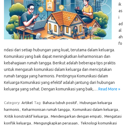
ik
as
i
ad
al
ah
fo
ndasi dari setiap hubungan yang kuat, terutama dalam keluarga.
Komunikasi yang baik dapat meningkatkan keharmonisan dan
kebahagiaan rumah tangga. Berikut adalah beberapa tips praktis
untuk mengasah komunikasi dalam keluarga dan menciptakan
rumah tangga yang harmonis. Pentingnya Komunikasi dalam
Keluarga Komunikasi yang efektif adalah jantung dari hubungan
keluarga yang sehat. Dengan komunikasi yang baik,…
Read More »
Category:
Artikel
Tag:
Bahasa tubuh positif
,
Hubungan keluarga
harmonis
,
Keharmonisan rumah tangga
,
Komunikasi dalam keluarga
,
Kritik konstruktif keluarga
,
Mendengarkan dengan empati
,
Mengatasi
konflik keluarga
,
Mengungkapkan perasaan
,
Teknologi komunikasi