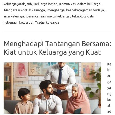
keluarga jarak jauh
,
keluarga besar
,
Komunikasi dalam keluarga
,
Mengatasi konflik keluarga
,
menghargai keanekaragaman budaya
,
nilai keluarga
,
perencanaan waktu keluarga
,
teknologi dalam
hubungan keluarga
,
Tradisi keluarga
Menghadapi Tantangan Bersama:
Kiat untuk Keluarga yang Kuat
Ke
lu
ar
ga
ya
ng
ku
at
ad