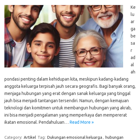
Ke
lu
ar
ga
be
sa
r
ad
al
ah
pondasi penting dalam kehidupan kita, meskipun kadang-kadang
anggota keluarga terpisah jauh secara geografis. Bagi banyak orang,
menjaga hubungan yang erat dengan sanak keluarga yang tinggal
jauh bisa menjadi tantangan tersendiri. Namun, dengan kemajuan
teknologi dan komitmen untuk membangun hubungan yang akrab,
ini bisa menjadi pengalaman yang memperkaya dan mempererat
ikatan emosional. Pendahuluan…
Read More »
Category:
Artikel
Tag:
Dukungan emosional keluarga
,
hubungan