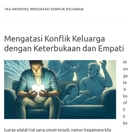
TAG ARCHIVES:
MENGATASI KONFLIK KELUARGA
Mengatasi Konflik Keluarga
dengan Keterbukaan dan Empati
M
en
ga
ta
si
ko
nf
li
k
ke
luarga adalah hal yang umum terjadi, namun bagaimana kita