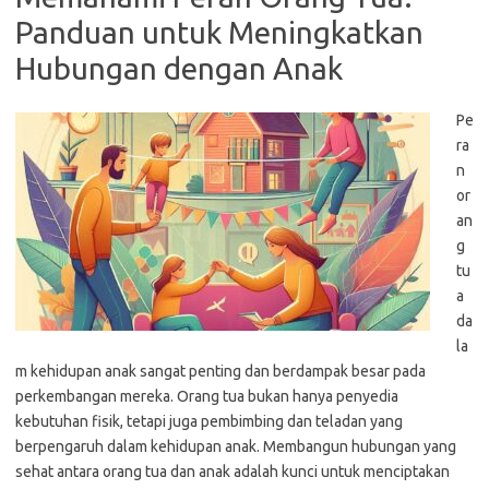
Panduan untuk Meningkatkan
Hubungan dengan Anak
Pe
ra
n
or
an
g
tu
a
da
la
m kehidupan anak sangat penting dan berdampak besar pada
perkembangan mereka. Orang tua bukan hanya penyedia
kebutuhan fisik, tetapi juga pembimbing dan teladan yang
berpengaruh dalam kehidupan anak. Membangun hubungan yang
sehat antara orang tua dan anak adalah kunci untuk menciptakan