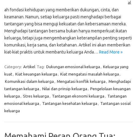
al
ah fondasi kehidupan yang memberikan dukungan, cinta, dan
keamanan. Namun, setiap keluarga pasti menghadapi berbagai
tantangan yang bisa menguji kekuatan dan kebersamaan mereka.
Menghadapi tantangan bersama bukan hanya memperkuat ikatan
keluarga, tetapi juga mengembangkan keterampilan penting seperti
komunikasi, kerja sama, dan ketahanan. Artikel ini akan memberikan
kiat-kiat praktis untuk membantu keluarga Anda…
Read More »
Category:
Artikel
Tag:
Dukungan emosional keluarga
,
Keluarga yang
kuat
,
Kiat keuangan keluarga
,
Kiat mengatasi masalah keluarga
,
Komunikasi dalam keluarga
,
Mengatasi konflik keluarga
,
Menghadapi
tantangan keluarga
,
Nilai dan prinsip keluarga
,
Pengelolaan keuangan
keluarga
,
Stres keluarga
,
Tantangan ekonomi keluarga
,
Tantangan
emosional keluarga
,
Tantangan kesehatan keluarga
,
Tantangan sosial
keluarga
Memahami Peran Orang Tua: