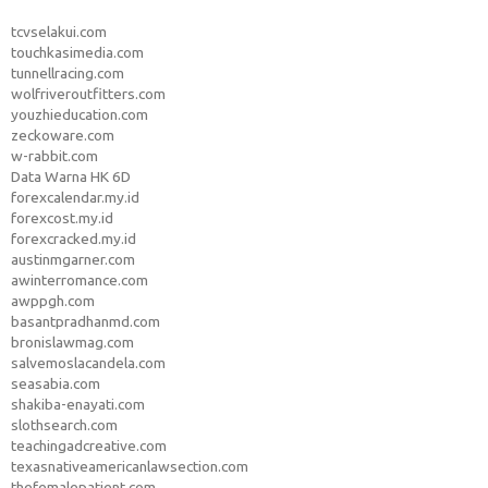
tcvselakui.com
touchkasimedia.com
tunnellracing.com
wolfriveroutfitters.com
youzhieducation.com
zeckoware.com
w-rabbit.com
Data Warna HK 6D
forexcalendar.my.id
forexcost.my.id
forexcracked.my.id
austinmgarner.com
awinterromance.com
awppgh.com
basantpradhanmd.com
bronislawmag.com
salvemoslacandela.com
seasabia.com
shakiba-enayati.com
slothsearch.com
teachingadcreative.com
texasnativeamericanlawsection.com
thefemalepatient.com