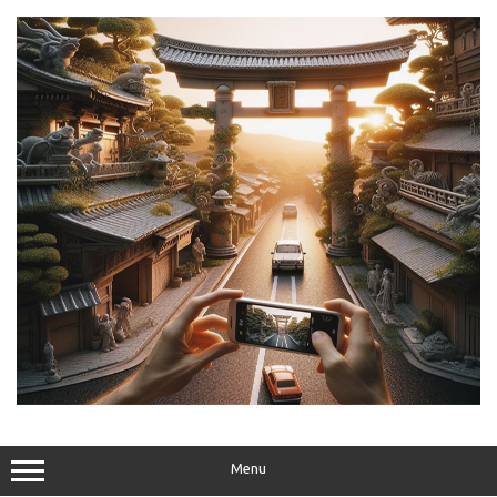
Skip
to
content
Menu