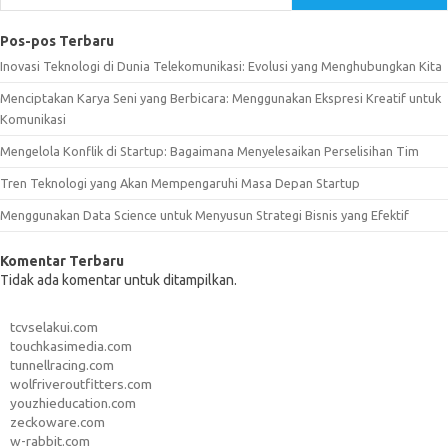
Pos-pos Terbaru
Inovasi Teknologi di Dunia Telekomunikasi: Evolusi yang Menghubungkan Kita
Menciptakan Karya Seni yang Berbicara: Menggunakan Ekspresi Kreatif untuk
Komunikasi
Mengelola Konflik di Startup: Bagaimana Menyelesaikan Perselisihan Tim
Tren Teknologi yang Akan Mempengaruhi Masa Depan Startup
Menggunakan Data Science untuk Menyusun Strategi Bisnis yang Efektif
Komentar Terbaru
Tidak ada komentar untuk ditampilkan.
tcvselakui.com
touchkasimedia.com
tunnellracing.com
wolfriveroutfitters.com
youzhieducation.com
zeckoware.com
w-rabbit.com