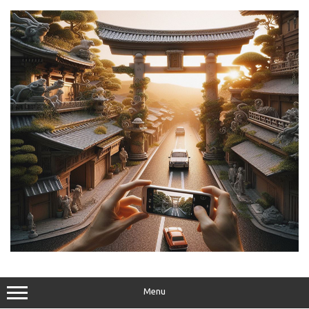
Skip
to
content
Menu