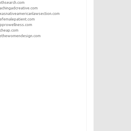
othsearch.com
achingadcreative.com
xasnativeamericanlawsection.com
efemalepatient.com
opprowellness.com
pcheap.com
ethewomendesign.com