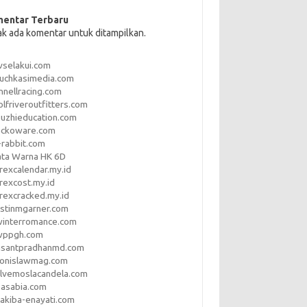
entar Terbaru
ak ada komentar untuk ditampilkan.
vselakui.com
uchkasimedia.com
nnellracing.com
lfriveroutfitters.com
uzhieducation.com
eckoware.com
rabbit.com
ata Warna HK 6D
rexcalendar.my.id
rexcost.my.id
rexcracked.my.id
stinmgarner.com
winterromance.com
wppgh.com
asantpradhanmd.com
ronislawmag.com
lvemoslacandela.com
easabia.com
akiba-enayati.com