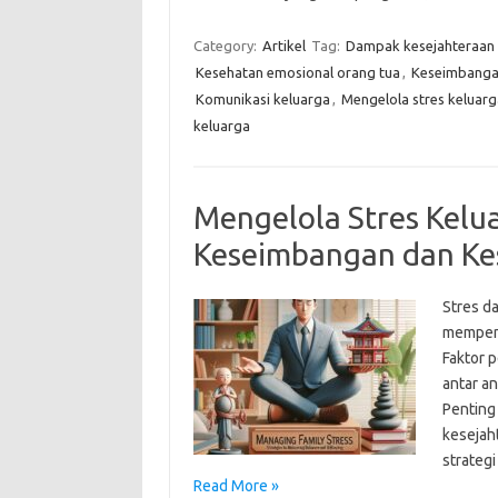
Category:
Artikel
Tag:
Dampak kesejahteraan 
Kesehatan emosional orang tua
,
Keseimbangan
Komunikasi keluarga
,
Mengelola stres keluarg
keluarga
Mengelola Stres Kelu
Keseimbangan dan Ke
Stres d
mempeng
Faktor 
antar a
Penting
kesejah
strateg
Read More »