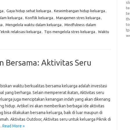
sl
te
ga
,
Gaya hidup sehat keluarga
,
Keseimbangan hidup keluarga
,
te
alam keluarga
,
Konflik keluarga
,
Manajemen stres keluarga
,
th
t
ga
,
Mengelola waktu dalam keluarga
,
Mindfulness dalam
t
Teknik relaksasi keluarga
,
Tips mengelola stres keluarga
,
Waktu
w
Bersama: Aktivitas Seru
iskan waktu berkualitas bersama keluarga adalah investasi
al yang berharga. Selain mempererat ikatan, Aktivitas seru
eluarga juga menciptakan kenangan indah yang akan dikenang
g hidup. Artikel ini akan memberikan berbagai ide aktivitas
g bisa dilakukan bersama keluarga, baik di luar maupun di
mah. Aktivitas Outdoor, Aktivitas seru untuk keluarga Piknik di
…
Read More »