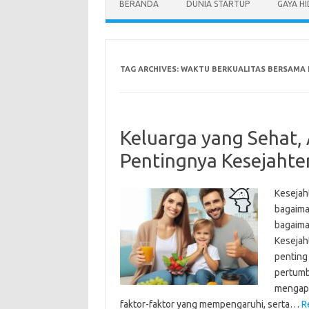
BERANDA
DUNIA STARTUP
GAYA H
TAG ARCHIVES:
WAKTU BERKUALITAS BERSAMA
Keluarga yang Sehat,
Pentingnya Kesejahte
Kesejah
bagaima
bagaima
Kesejah
penting
pertumb
mengapa
faktor-faktor yang mempengaruhi, serta…
R