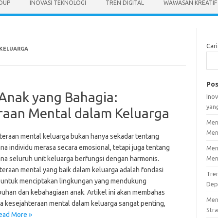
IDUP
INOVASI TEKNOLOGI
TREN DIGITAL
WAWASAN KREATIF
Cari
 KELUARGA
Pos
 Anak yang Bahagia:
Inov
yan
raan Mental dalam Keluarga
Men
Men
teraan mental keluarga bukan hanya sekadar tentang
na individu merasa secara emosional, tetapi juga tentang
Men
na seluruh unit keluarga berfungsi dengan harmonis.
Men
teraan mental yang baik dalam keluarga adalah fondasi
Tre
 untuk menciptakan lingkungan yang mendukung
Dep
uhan dan kebahagiaan anak. Artikel ini akan membahas
Men
 kesejahteraan mental dalam keluarga sangat penting,
Stra
ead More »