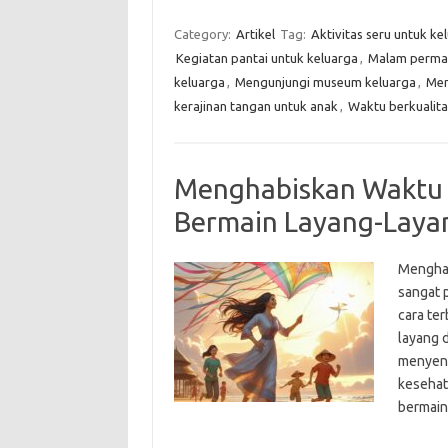
Category:
Artikel
Tag:
Aktivitas seru untuk ke
Kegiatan pantai untuk keluarga
,
Malam permai
keluarga
,
Mengunjungi museum keluarga
,
Men
kerajinan tangan untuk anak
,
Waktu berkualit
Menghabiskan Waktu 
Bermain Layang-Layan
Menghab
sangat 
cara te
layang d
menyena
kesehata
bermain