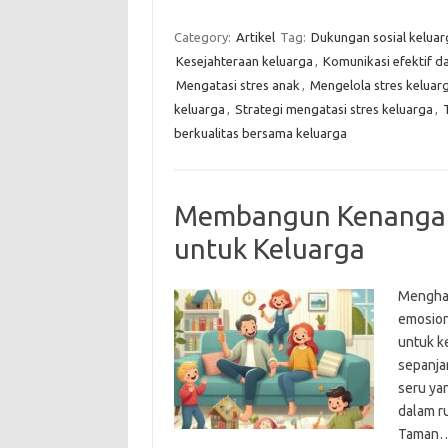
Category:
Artikel
Tag:
Dukungan sosial keluar
Kesejahteraan keluarga
,
Komunikasi efektif d
Mengatasi stres anak
,
Mengelola stres keluar
keluarga
,
Strategi mengatasi stres keluarga
,
berkualitas bersama keluarga
Membangun Kenangan 
untuk Keluarga
Menghab
emosion
untuk k
sepanjan
seru yan
dalam ru
Taman