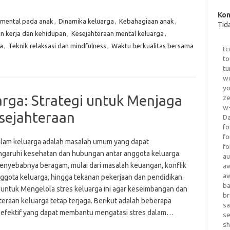
Kom
mental pada anak
,
Dinamika keluarga
,
Kebahagiaan anak
,
Tid
 kerja dan kehidupan
,
Kesejahteraan mental keluarga
,
a
,
Teknik relaksasi dan mindfulness
,
Waktu berkualitas bersama
tc
to
tu
wo
yo
arga: Strategi untuk Menjaga
z
w-
sejahteraan
D
fo
fo
alam keluarga adalah masalah umum yang dapat
fo
aruhi kesehatan dan hubungan antar anggota keluarga.
au
penyebabnya beragam, mulai dari masalah keuangan, konflik
a
a
nggota keluarga, hingga tekanan pekerjaan dan pendidikan.
b
 untuk Mengelola stres keluarga ini agar keseimbangan dan
b
teraan keluarga tetap terjaga. Berikut adalah beberapa
sa
i efektif yang dapat membantu mengatasi stres dalam…
s
sh