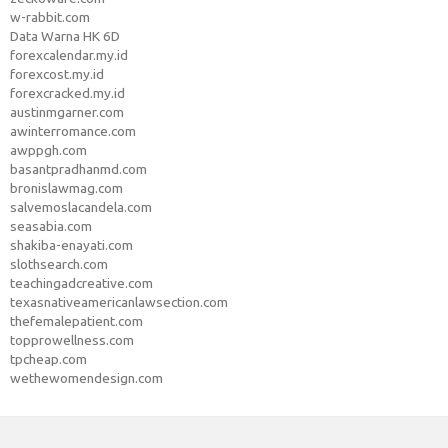
w-rabbit.com
Data Warna HK 6D
forexcalendar.my.id
forexcost.my.id
forexcracked.my.id
austinmgarner.com
awinterromance.com
awppgh.com
basantpradhanmd.com
bronislawmag.com
salvemoslacandela.com
seasabia.com
shakiba-enayati.com
slothsearch.com
teachingadcreative.com
texasnativeamericanlawsection.com
thefemalepatient.com
topprowellness.com
tpcheap.com
wethewomendesign.com