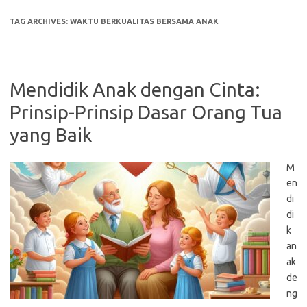
TAG ARCHIVES:
WAKTU BERKUALITAS BERSAMA ANAK
Mendidik Anak dengan Cinta:
Prinsip-Prinsip Dasar Orang Tua
yang Baik
M
en
di
di
k
an
ak
de
ng