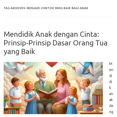
TAG ARCHIVES:
MENJADI CONTOH YANG BAIK BAGI ANAK
Mendidik Anak dengan Cinta:
Prinsip-Prinsip Dasar Orang Tua
yang Baik
M
en
di
di
k
an
ak
de
ng