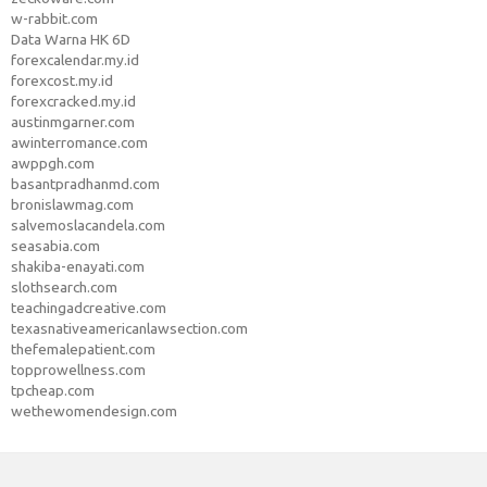
w-rabbit.com
Data Warna HK 6D
forexcalendar.my.id
forexcost.my.id
forexcracked.my.id
austinmgarner.com
awinterromance.com
awppgh.com
basantpradhanmd.com
bronislawmag.com
salvemoslacandela.com
seasabia.com
shakiba-enayati.com
slothsearch.com
teachingadcreative.com
texasnativeamericanlawsection.com
thefemalepatient.com
topprowellness.com
tpcheap.com
wethewomendesign.com