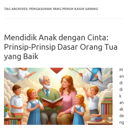
TAG ARCHIVES:
PENGASUHAN YANG PENUH KASIH SAYANG
Mendidik Anak dengan Cinta:
Prinsip-Prinsip Dasar Orang Tua
yang Baik
M
en
di
di
k
an
ak
de
ng