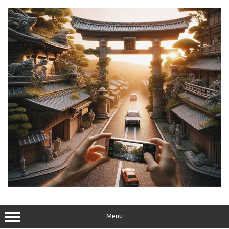
Skip
to
content
Menu