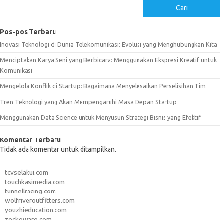
Cari
Pos-pos Terbaru
Inovasi Teknologi di Dunia Telekomunikasi: Evolusi yang Menghubungkan Kita
Menciptakan Karya Seni yang Berbicara: Menggunakan Ekspresi Kreatif untuk
Komunikasi
Mengelola Konflik di Startup: Bagaimana Menyelesaikan Perselisihan Tim
Tren Teknologi yang Akan Mempengaruhi Masa Depan Startup
Menggunakan Data Science untuk Menyusun Strategi Bisnis yang Efektif
Komentar Terbaru
Tidak ada komentar untuk ditampilkan.
tcvselakui.com
touchkasimedia.com
tunnellracing.com
wolfriveroutfitters.com
youzhieducation.com
zeckoware.com