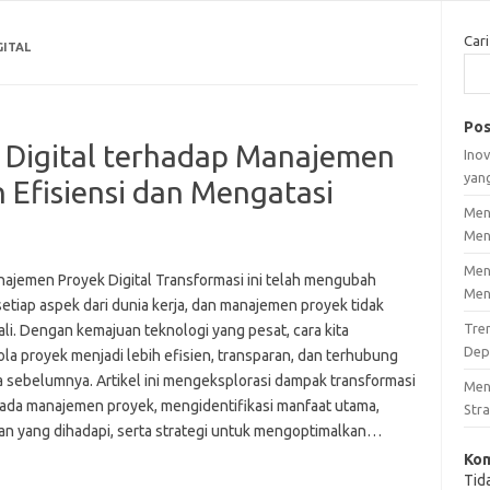
Cari
ITAL
Pos
 Digital terhadap Manajemen
Inov
yan
 Efisiensi dan Mengatasi
Men
Men
Men
najemen Proyek Digital Transformasi ini telah mengubah
Men
etiap aspek dari dunia kerja, dan manajemen proyek tidak
Tre
li. Dengan kemajuan teknologi yang pesat, cara kita
Dep
la proyek menjadi lebih efisien, transparan, dan terhubung
a sebelumnya. Artikel ini mengeksplorasi dampak transformasi
Men
 pada manajemen proyek, mengidentifikasi manfaat utama,
Stra
an yang dihadapi, serta strategi untuk mengoptimalkan…
Kom
Tid