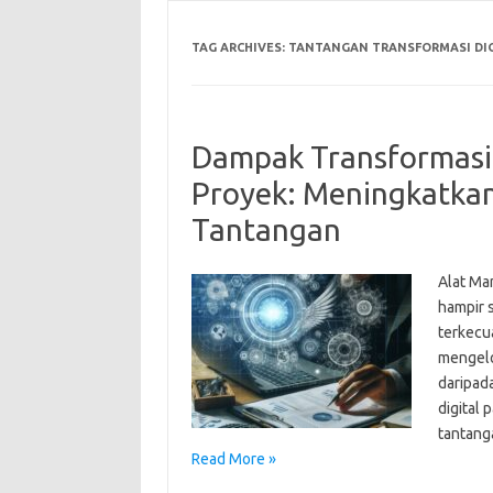
TAG ARCHIVES:
TANTANGAN TRANSFORMASI DIG
Dampak Transformasi
Proyek: Meningkatkan
Tantangan
Alat Ma
hampir s
terkecua
mengelo
daripad
digital
tantang
Read More »