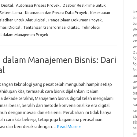
Digital
,
Automasi Proses Proyek
,
Dasbor Real-Time untuk
tc
 Sistem Lama
,
Keamanan dan Privasi Data Proyek
,
Kesesuaian
to
elatihan untuk Alat Digital
,
Pengelolaan Dokumen Proyek
,
tu
masi Digital
,
Tantangan transformasi digital
,
Teknologi
wo
al dalam Manajemen Proyek
yo
z
w-
D
dalam Manajemen Bisnis: Dari
fo
fo
al
fo
au
a
angan teknologi yang pesat telah mengubah hampir setiap
a
hidupan kita, termasuk cara bisnis dijalankan. Dalam
b
a dekade terakhir, Manajemen bisnis digital telah mengalami
b
sa
masi besar, beralih dari metode konvensional ke era digital
s
uh dengan inovasi dan efisiensi. Perubahan ini tidak hanya
sh
h cara kita bekerja, tetapi juga bagaimana perusahaan
sl
asi dan berinteraksi dengan…
Read More »
te
te