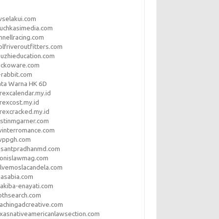
vselakui.com
uchkasimedia.com
nnellracing.com
lfriveroutfitters.com
uzhieducation.com
eckoware.com
rabbit.com
ata Warna HK 6D
rexcalendar.my.id
rexcost.my.id
rexcracked.my.id
stinmgarner.com
winterromance.com
wppgh.com
asantpradhanmd.com
ronislawmag.com
lvemoslacandela.com
easabia.com
akiba-enayati.com
othsearch.com
achingadcreative.com
xasnativeamericanlawsection.com