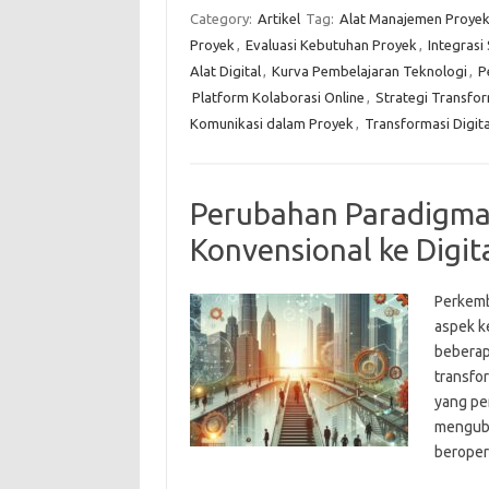
Category:
Artikel
Tag:
Alat Manajemen Proyek 
Proyek
,
Evaluasi Kebutuhan Proyek
,
Integrasi
Alat Digital
,
Kurva Pembelajaran Teknologi
,
P
Platform Kolaborasi Online
,
Strategi Transfor
Komunikasi dalam Proyek
,
Transformasi Digit
Perubahan Paradigma 
Konvensional ke Digit
Perkemb
aspek ke
beberap
transfor
yang pen
menguba
beroper