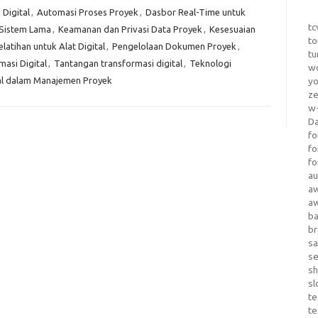
Digital
,
Automasi Proses Proyek
,
Dasbor Real-Time untuk
tc
 Sistem Lama
,
Keamanan dan Privasi Data Proyek
,
Kesesuaian
to
elatihan untuk Alat Digital
,
Pengelolaan Dokumen Proyek
,
tu
masi Digital
,
Tantangan transformasi digital
,
Teknologi
wo
al dalam Manajemen Proyek
yo
z
w-
D
fo
fo
fo
au
a
a
b
b
sa
s
sh
sl
te
te