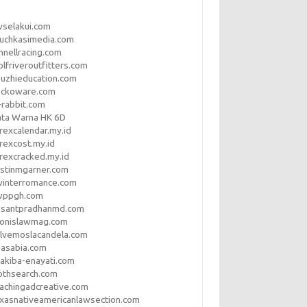
vselakui.com
uchkasimedia.com
nnellracing.com
lfriveroutfitters.com
uzhieducation.com
eckoware.com
rabbit.com
ata Warna HK 6D
rexcalendar.my.id
rexcost.my.id
rexcracked.my.id
stinmgarner.com
winterromance.com
wppgh.com
asantpradhanmd.com
ronislawmag.com
lvemoslacandela.com
easabia.com
akiba-enayati.com
othsearch.com
achingadcreative.com
xasnativeamericanlawsection.com