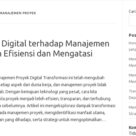
Cari
 MANAJEMEN PROYEK
Pos
 Digital terhadap Manajemen
Inov
yan
 Efisiensi dan Mengatasi
Men
Men
Men
najemen Proyek Digital Transformasi ini telah mengubah
Men
etiap aspek dari dunia kerja, dan manajemen proyek tidak
Tre
li. Dengan kemajuan teknologi yang pesat, cara kita
Dep
la proyek menjadi lebih efisien, transparan, dan terhubung
a sebelumnya. Artikel ini mengeksplorasi dampak transformasi
Men
 pada manajemen proyek, mengidentifikasi manfaat utama,
Stra
an yang dihadapi, serta strategi untuk mengoptimalkan…
Kom
Tid