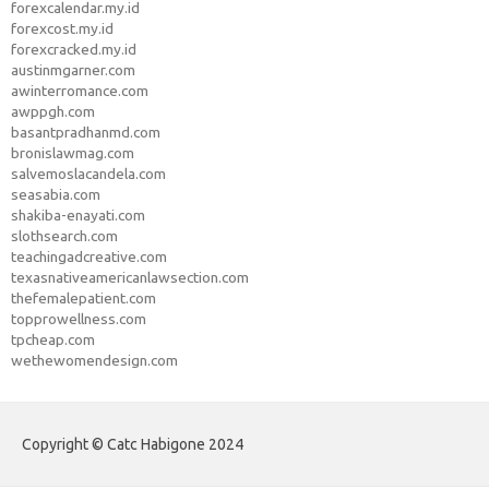
forexcalendar.my.id
forexcost.my.id
forexcracked.my.id
austinmgarner.com
awinterromance.com
awppgh.com
basantpradhanmd.com
bronislawmag.com
salvemoslacandela.com
seasabia.com
shakiba-enayati.com
slothsearch.com
teachingadcreative.com
texasnativeamericanlawsection.com
thefemalepatient.com
topprowellness.com
tpcheap.com
wethewomendesign.com
Copyright © Catc Habigone 2024