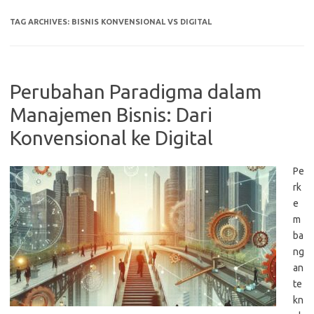
TAG ARCHIVES:
BISNIS KONVENSIONAL VS DIGITAL
Perubahan Paradigma dalam
Manajemen Bisnis: Dari
Konvensional ke Digital
Pe
rk
e
m
ba
ng
an
te
kn