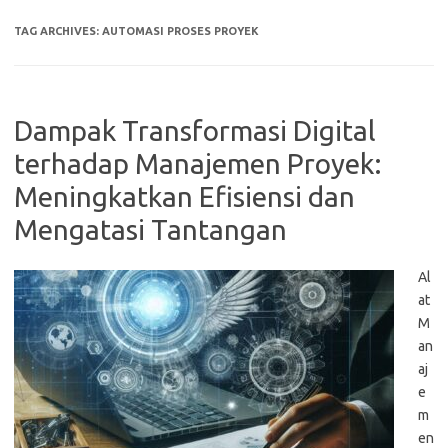
TAG ARCHIVES:
AUTOMASI PROSES PROYEK
Dampak Transformasi Digital
terhadap Manajemen Proyek:
Meningkatkan Efisiensi dan
Mengatasi Tantangan
Al
at
M
an
aj
e
m
en