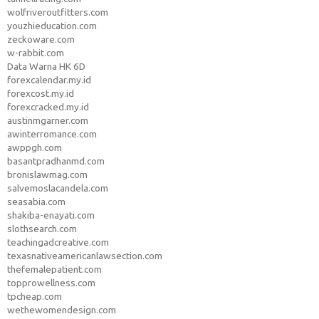
wolfriveroutfitters.com
youzhieducation.com
zeckoware.com
w-rabbit.com
Data Warna HK 6D
forexcalendar.my.id
forexcost.my.id
forexcracked.my.id
austinmgarner.com
awinterromance.com
awppgh.com
basantpradhanmd.com
bronislawmag.com
salvemoslacandela.com
seasabia.com
shakiba-enayati.com
slothsearch.com
teachingadcreative.com
texasnativeamericanlawsection.com
thefemalepatient.com
topprowellness.com
tpcheap.com
wethewomendesign.com