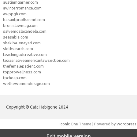
austinmgarner.com
awinterromance.com
awppgh.com
basantpradhanmd.com
bronislawmag.com
salvemoslacandela.com
seasabia.com
shakiba-enayati.com
slothsearch.com
teachingadcreative.com
texasnativeamericanlawsection.com
thefemalepatient.com
topprowellness.com
tpcheap.com
wethewomendesign.com
Copyright © Catc Habigone 2024
Iconic One
Theme | Powered by
Wordpress
Exit mobile version