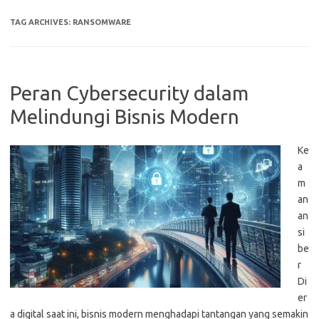
TAG ARCHIVES:
RANSOMWARE
Peran Cybersecurity dalam
Melindungi Bisnis Modern
Ke
a
m
an
an
si
be
r
Di
er
a digital saat ini, bisnis modern menghadapi tantangan yang semakin