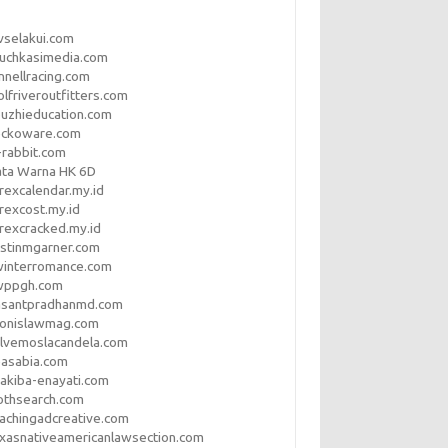
vselakui.com
uchkasimedia.com
nnellracing.com
lfriveroutfitters.com
uzhieducation.com
eckoware.com
rabbit.com
ata Warna HK 6D
rexcalendar.my.id
rexcost.my.id
rexcracked.my.id
stinmgarner.com
winterromance.com
wppgh.com
asantpradhanmd.com
ronislawmag.com
lvemoslacandela.com
easabia.com
akiba-enayati.com
othsearch.com
achingadcreative.com
xasnativeamericanlawsection.com