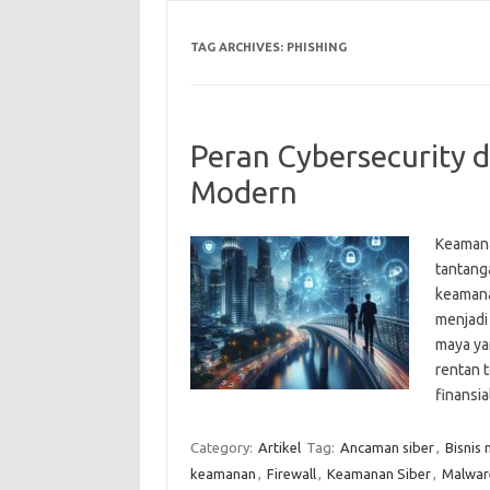
TAG ARCHIVES:
PHISHING
Peran Cybersecurity d
Modern
Keamanan
tantang
keamana
menjadi
maya ya
rentan 
finansi
Category:
Artikel
Tag:
Ancaman siber
,
Bisnis
keamanan
,
Firewall
,
Keamanan Siber
,
Malwar