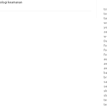
ologi keamanan
tc
to
tu
wo
yo
z
w-
D
fo
fo
fo
au
a
a
b
b
sa
s
sh
sl
te
te