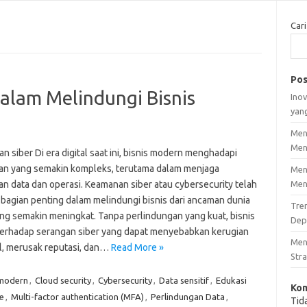
Cari
Pos
alam Melindungi Bisnis
Inov
yan
Men
Men
 siber Di era digital saat ini, bisnis modern menghadapi
an yang semakin kompleks, terutama dalam menjaga
Men
n data dan operasi. Keamanan siber atau cybersecurity telah
Men
 bagian penting dalam melindungi bisnis dari ancaman dunia
Tre
ng semakin meningkat. Tanpa perlindungan yang kuat, bisnis
Dep
terhadap serangan siber yang dapat menyebabkan kerugian
Men
al, merusak reputasi, dan…
Read More »
Stra
 modern
,
Cloud security
,
Cybersecurity
,
Data sensitif
,
Edukasi
Kom
e
,
Multi-factor authentication (MFA)
,
Perlindungan Data
,
Tid