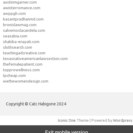
austinmgarner.com
awinterromance.com
awppgh.com
basantpradhanmd.com
bronislawmag.com
salvemoslacandela.com
seasabia.com
shakiba-enayati.com
slothsearch.com
teachingadcreative.com
texasnativeamericanlawsection.com
thefemalepatient.com
topprowellness.com
tpcheap.com
wethewomendesign.com
Copyright © Catc Habigone 2024
Iconic One
Theme | Powered by
Wordpress
Exit mobile version