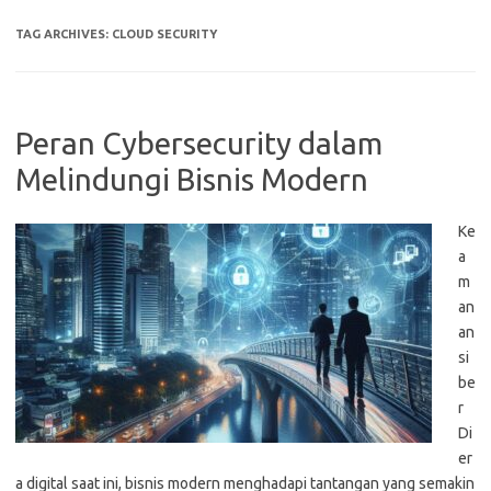
TAG ARCHIVES:
CLOUD SECURITY
Peran Cybersecurity dalam
Melindungi Bisnis Modern
Ke
a
m
an
an
si
be
r
Di
er
a digital saat ini, bisnis modern menghadapi tantangan yang semakin