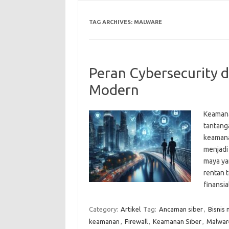
TAG ARCHIVES:
MALWARE
Peran Cybersecurity d
Modern
Keamanan
tantang
keamana
menjadi
maya ya
rentan 
finansi
Category:
Artikel
Tag:
Ancaman siber
,
Bisnis
keamanan
,
Firewall
,
Keamanan Siber
,
Malwar