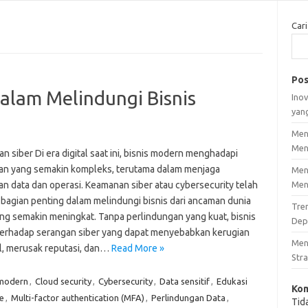
Cari
Pos
alam Melindungi Bisnis
Inov
yan
Men
Men
 siber Di era digital saat ini, bisnis modern menghadapi
an yang semakin kompleks, terutama dalam menjaga
Men
n data dan operasi. Keamanan siber atau cybersecurity telah
Men
 bagian penting dalam melindungi bisnis dari ancaman dunia
Tre
ng semakin meningkat. Tanpa perlindungan yang kuat, bisnis
Dep
terhadap serangan siber yang dapat menyebabkan kerugian
Men
al, merusak reputasi, dan…
Read More »
Stra
 modern
,
Cloud security
,
Cybersecurity
,
Data sensitif
,
Edukasi
Kom
e
,
Multi-factor authentication (MFA)
,
Perlindungan Data
,
Tid