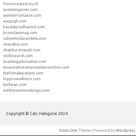
forexcracked.my.id
austinmgarner.com
awinterromance.com
awppgh.com
basantpradhanmd.com
bronislawmag.com
salvemoslacandela.com
seasabia.com
shakiba-enayati.com
slothsearch.com
teachingadcreative.com
texasnativeamericanlawsection.com
thefemalepatient.com
topprowellness.com
tpcheap.com
wethewomendesign.com
Copyright © Catc Habigone 2024
Iconic One
Theme | Powered by
Wordpress