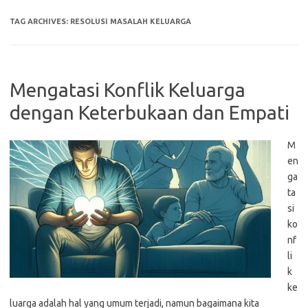
TAG ARCHIVES:
RESOLUSI MASALAH KELUARGA
Mengatasi Konflik Keluarga
dengan Keterbukaan dan Empati
M
en
ga
ta
si
ko
nf
li
k
ke
luarga adalah hal yang umum terjadi, namun bagaimana kita