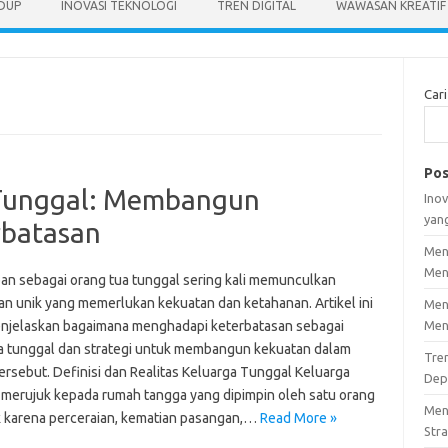
IDUP
INOVASI TEKNOLOGI
TREN DIGITAL
WAWASAN KREATIF
Cari
Pos
Tunggal: Membangun
Inov
yan
rbatasan
Men
Men
an sebagai orang tua tunggal sering kali memunculkan
an unik yang memerlukan kekuatan dan ketahanan. Artikel ini
Men
njelaskan bagaimana menghadapi keterbatasan sebagai
Men
a tunggal dan strategi untuk membangun kekuatan dalam
Tre
tersebut. Definisi dan Realitas Keluarga Tunggal Keluarga
Dep
 merujuk kepada rumah tangga yang dipimpin oleh satu orang
Men
ik karena perceraian, kematian pasangan,…
Read More »
Stra