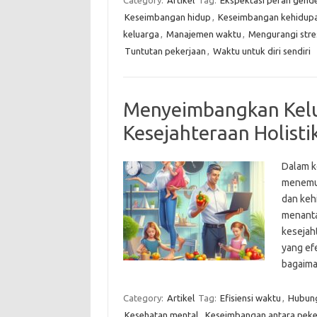
Category:
Artikel
Tag:
Ekspektasi peran gend
Keseimbangan hidup
,
Keseimbangan kehidupan
keluarga
,
Manajemen waktu
,
Mengurangi stre
Tuntutan pekerjaan
,
Waktu untuk diri sendiri
Menyeimbangkan Kelua
Kesejahteraan Holisti
Dalam k
menemuk
dan keh
menanta
kesejaht
yang ef
bagaima
Category:
Artikel
Tag:
Efisiensi waktu
,
Hubung
Kesehatan mental
,
Keseimbangan antara peke