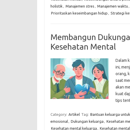
holistik
,
Manajemen stres
,
Manajemen waktu
Prioritaskan keseimbangan hidup
,
Strategi k
Membangun Dukungan
Kesehatan Mental
Dalam k
ini, me
orang, 
saat men
akan me
kuat da
tips te
Category:
Artikel
Tag:
Bantuan keluarga untu
emosional
,
Dukungan keluarga
,
Kesehatan me
Kesehatan mental keluarga
,
Kesehatan mental