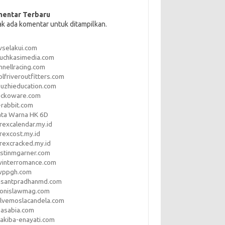
entar Terbaru
ak ada komentar untuk ditampilkan.
vselakui.com
uchkasimedia.com
nnellracing.com
lfriveroutfitters.com
uzhieducation.com
eckoware.com
rabbit.com
ata Warna HK 6D
rexcalendar.my.id
rexcost.my.id
rexcracked.my.id
stinmgarner.com
winterromance.com
wppgh.com
asantpradhanmd.com
ronislawmag.com
lvemoslacandela.com
easabia.com
akiba-enayati.com