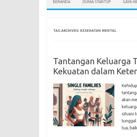
BERANDA
DUNIA STARTUP
GAYA H
TAG ARCHIVES:
KESEHATAN MENTAL
Tantangan Keluarga 
Kekuatan dalam Kete
Kehidup
tantang
akan me
keluarg
situasi 
tunggal
tua, ba