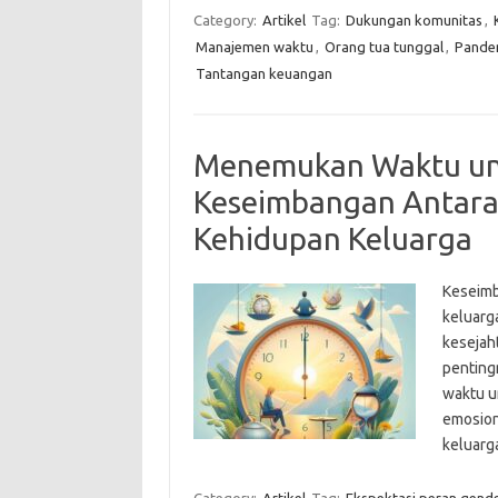
Category:
Artikel
Tag:
Dukungan komunitas
,
Manajemen waktu
,
Orang tua tunggal
,
Pande
Tantangan keuangan
Menemukan Waktu untu
Keseimbangan Antara 
Kehidupan Keluarga
Keseimb
keluarg
kesejaht
pentingn
waktu u
emosion
keluarg