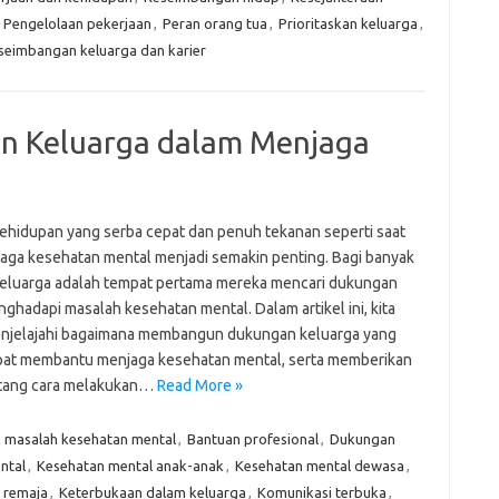
,
Pengelolaan pekerjaan
,
Peran orang tua
,
Prioritaskan keluarga
,
eseimbangan keluarga dan karier
 Keluarga dalam Menjaga
ehidupan yang serba cepat dan penuh tekanan seperti saat
njaga kesehatan mental menjadi semakin penting. Bagi banyak
keluarga adalah tempat pertama mereka mencari dukungan
ghadapi masalah kesehatan mental. Dalam artikel ini, kita
njelajahi bagaimana membangun dukungan keluarga yang
pat membantu menjaga kesehatan mental, serta memberikan
ntang cara melakukan…
Read More »
k masalah kesehatan mental
,
Bantuan profesional
,
Dukungan
ntal
,
Kesehatan mental anak-anak
,
Kesehatan mental dewasa
,
 remaja
,
Keterbukaan dalam keluarga
,
Komunikasi terbuka
,