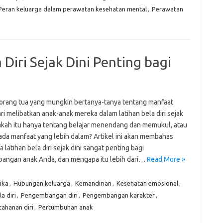
Peran keluarga dalam perawatan kesehatan mental
,
Perawatan
Diri Sejak Dini Penting bagi
orang tua yang mungkin bertanya-tanya tentang manfaat
ri melibatkan anak-anak mereka dalam latihan bela diri sejak
pakah itu hanya tentang belajar menendang dan memukul, atau
ada manfaat yang lebih dalam? Artikel ini akan membahas
latihan bela diri sejak dini sangat penting bagi
angan anak Anda, dan mengapa itu lebih dari…
Read More »
ika
,
Hubungan keluarga
,
Kemandirian
,
Kesehatan emosional
,
a diri
,
Pengembangan diri
,
Pengembangan karakter
,
tahanan diri
,
Pertumbuhan anak