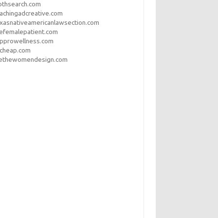
othsearch.com
achingadcreative.com
xasnativeamericanlawsection.com
efemalepatient.com
opprowellness.com
pcheap.com
ethewomendesign.com