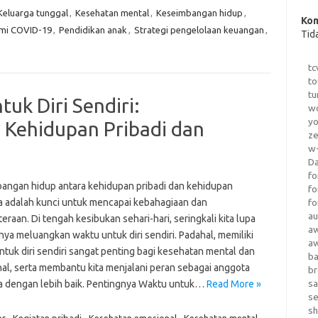
Keluarga tunggal
,
Kesehatan mental
,
Keseimbangan hidup
,
Kom
mi COVID-19
,
Pendidikan anak
,
Strategi pengelolaan keuangan
,
Tid
tc
to
tu
k Diri Sendiri:
wo
yo
Kehidupan Pribadi dan
z
w-
D
fo
angan hidup antara kehidupan pribadi dan kehidupan
fo
a adalah kunci untuk mencapai kebahagiaan dan
fo
au
eraan. Di tengah kesibukan sehari-hari, seringkali kita lupa
a
ya meluangkan waktu untuk diri sendiri. Padahal, memiliki
a
ntuk diri sendiri sangat penting bagi kesehatan mental dan
b
al, serta membantu kita menjalani peran sebagai anggota
b
sa
a dengan lebih baik. Pentingnya Waktu untuk…
Read More »
s
sh