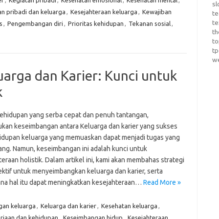
er
,
Kegiatan pribadi
,
Kesehatan emosional
,
Kesehatan mental
,
sl
 pribadi dan keluarga
,
Kesejahteraan keluarga
,
Kewajiban
te
te
s
,
Pengembangan diri
,
Prioritas kehidupan
,
Tekanan sosial
,
th
t
t
w
rga dan Karier: Kunci untuk
k
ehidupan yang serba cepat dan penuh tantangan,
an keseimbangan antara Keluarga dan karier yang sukses
idupan keluarga yang memuaskan dapat menjadi tugas yang
ng. Namun, keseimbangan ini adalah kunci untuk
eraan holistik. Dalam artikel ini, kami akan membahas strategi
ektif untuk menyeimbangkan keluarga dan karier, serta
na hal itu dapat meningkatkan kesejahteraan…
Read More »
an keluarga
,
Keluarga dan karier
,
Kesehatan keluarga
,
rjaan dan kehidupan
,
Keseimbangan hidup
,
Kesejahteraan