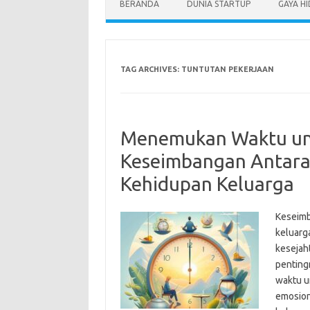
BERANDA
DUNIA STARTUP
GAYA H
TAG ARCHIVES:
TUNTUTAN PEKERJAAN
Menemukan Waktu untu
Keseimbangan Antara 
Kehidupan Keluarga
Keseimb
keluarg
kesejaht
pentingn
waktu u
emosion