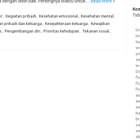
a dengan lebih baik. Pentingnya Waktu untuk…
Read More »
Kom
Tid
er
,
Kegiatan pribadi
,
Kesehatan emosional
,
Kesehatan mental
,
 pribadi dan keluarga
,
Kesejahteraan keluarga
,
Kewajiban
tc
s
,
Pengembangan diri
,
Prioritas kehidupan
,
Tekanan sosial
,
to
tu
wo
yo
z
w-
D
fo
fo
fo
au
a
a
b
b
sa
s
sh