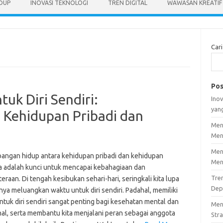
IDUP
INOVASI TEKNOLOGI
TREN DIGITAL
WAWASAN KREATIF
Cari
Pos
k Diri Sendiri:
Inov
yan
Kehidupan Pribadi dan
Men
Men
Men
angan hidup antara kehidupan pribadi dan kehidupan
Men
a adalah kunci untuk mencapai kebahagiaan dan
Tre
eraan. Di tengah kesibukan sehari-hari, seringkali kita lupa
Dep
ya meluangkan waktu untuk diri sendiri. Padahal, memiliki
ntuk diri sendiri sangat penting bagi kesehatan mental dan
Men
al, serta membantu kita menjalani peran sebagai anggota
Stra