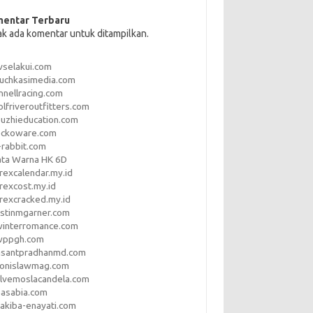
entar Terbaru
ak ada komentar untuk ditampilkan.
vselakui.com
uchkasimedia.com
nnellracing.com
lfriveroutfitters.com
uzhieducation.com
eckoware.com
rabbit.com
ata Warna HK 6D
rexcalendar.my.id
rexcost.my.id
rexcracked.my.id
stinmgarner.com
winterromance.com
wppgh.com
asantpradhanmd.com
ronislawmag.com
lvemoslacandela.com
easabia.com
akiba-enayati.com