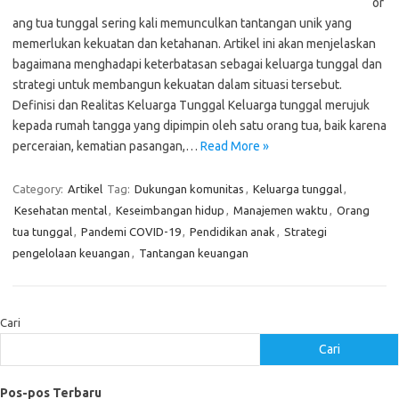
or
ang tua tunggal sering kali memunculkan tantangan unik yang
memerlukan kekuatan dan ketahanan. Artikel ini akan menjelaskan
bagaimana menghadapi keterbatasan sebagai keluarga tunggal dan
strategi untuk membangun kekuatan dalam situasi tersebut.
Definisi dan Realitas Keluarga Tunggal Keluarga tunggal merujuk
kepada rumah tangga yang dipimpin oleh satu orang tua, baik karena
perceraian, kematian pasangan,…
Read More »
Category:
Artikel
Tag:
Dukungan komunitas
,
Keluarga tunggal
,
Kesehatan mental
,
Keseimbangan hidup
,
Manajemen waktu
,
Orang
tua tunggal
,
Pandemi COVID-19
,
Pendidikan anak
,
Strategi
pengelolaan keuangan
,
Tantangan keuangan
Cari
Cari
Pos-pos Terbaru