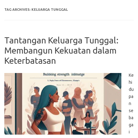
TAG ARCHIVES:
KELUARGA TUNGGAL
Tantangan Keluarga Tunggal:
Membangun Kekuatan dalam
Keterbatasan
Ke
hi
du
pa
n
se
ba
ga
i