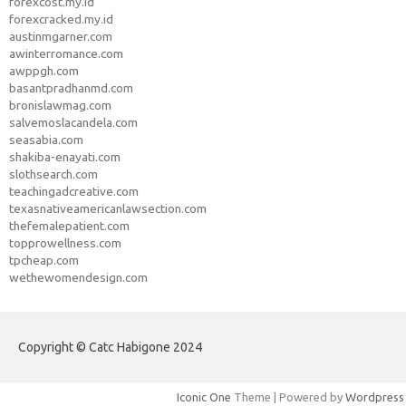
forexcost.my.id
forexcracked.my.id
austinmgarner.com
awinterromance.com
awppgh.com
basantpradhanmd.com
bronislawmag.com
salvemoslacandela.com
seasabia.com
shakiba-enayati.com
slothsearch.com
teachingadcreative.com
texasnativeamericanlawsection.com
thefemalepatient.com
topprowellness.com
tpcheap.com
wethewomendesign.com
Copyright © Catc Habigone 2024
Iconic One
Theme | Powered by
Wordpress