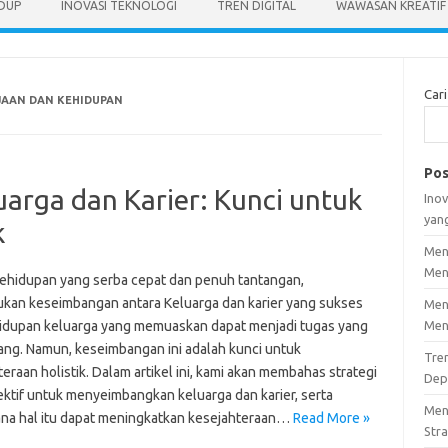
IDUP
INOVASI TEKNOLOGI
TREN DIGITAL
WAWASAN KREATIF
Cari
JAAN DAN KEHIDUPAN
Pos
rga dan Karier: Kunci untuk
Inov
yan
k
Men
Men
ehidupan yang serba cepat dan penuh tantangan,
an keseimbangan antara Keluarga dan karier yang sukses
Men
idupan keluarga yang memuaskan dapat menjadi tugas yang
Men
ng. Namun, keseimbangan ini adalah kunci untuk
Tre
eraan holistik. Dalam artikel ini, kami akan membahas strategi
Dep
ektif untuk menyeimbangkan keluarga dan karier, serta
Men
na hal itu dapat meningkatkan kesejahteraan…
Read More »
Stra