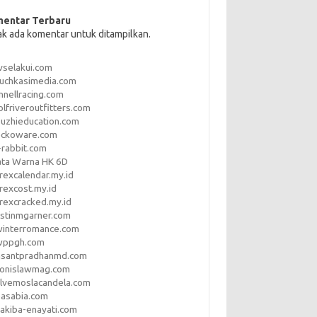
entar Terbaru
ak ada komentar untuk ditampilkan.
vselakui.com
uchkasimedia.com
nnellracing.com
lfriveroutfitters.com
uzhieducation.com
eckoware.com
rabbit.com
ata Warna HK 6D
rexcalendar.my.id
rexcost.my.id
rexcracked.my.id
stinmgarner.com
winterromance.com
wppgh.com
asantpradhanmd.com
ronislawmag.com
lvemoslacandela.com
easabia.com
akiba-enayati.com