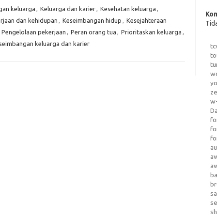
an keluarga
,
Keluarga dan karier
,
Kesehatan keluarga
,
Kom
rjaan dan kehidupan
,
Keseimbangan hidup
,
Kesejahteraan
Tid
,
Pengelolaan pekerjaan
,
Peran orang tua
,
Prioritaskan keluarga
,
eseimbangan keluarga dan karier
tc
to
tu
wo
yo
z
w-
D
fo
fo
fo
au
a
a
b
b
sa
s
sh