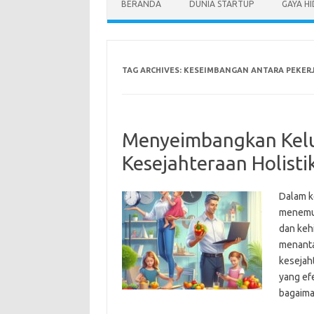
BERANDA
DUNIA STARTUP
GAYA H
TAG ARCHIVES:
KESEIMBANGAN ANTARA PEKER
Menyeimbangkan Kelua
Kesejahteraan Holisti
Dalam k
menemuk
dan keh
menanta
kesejaht
yang ef
bagaima