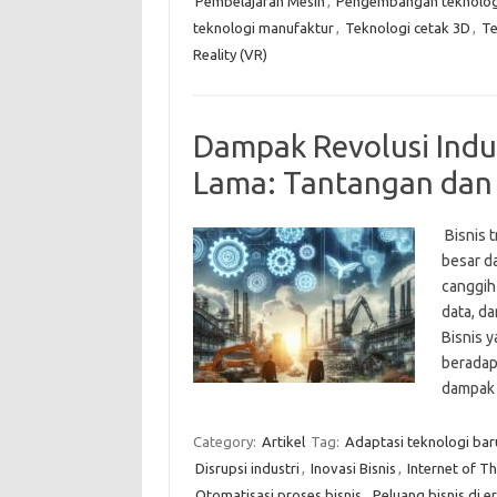
Pembelajaran Mesin
,
Pengembangan teknolog
teknologi manufaktur
,
Teknologi cetak 3D
,
Te
Reality (VR)
Dampak Revolusi Indus
Lama: Tantangan dan
Bisnis 
besar da
canggih 
data, da
Bisnis 
beradapt
dampak 
Category:
Artikel
Tag:
Adaptasi teknologi bar
Disrupsi industri
,
Inovasi Bisnis
,
Internet of Th
Otomatisasi proses bisnis
,
Peluang bisnis di er