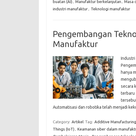
buatan (AI)
,
Manufaktur berkelanjutan
,
Masa 
industri manufaktur
,
Teknologi manufaktur
Pengembangan Teknolo
Manufaktur
Industr
Pengemb
hanya me
menguba
secara 
terbaru
tersebu
Automatisasi dan robotika telah menjadi 
Category:
Artikel
Tag:
Additive Manufacturin
Things (IoT)
,
Keamanan siber dalam manufakt