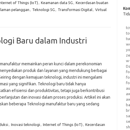
Internet of Things (IoT)
,
Keamanan data 5G
,
Kecerdasan buatan
Kom
laman pelanggan
,
Teknologi 5G
,
Transformasi Digital
,
Virtual
Tid
tc
to
gi Baru dalam Industri
tu
wo
yo
z
w-
i manufaktur memainkan peran kunci dalam perekonomian
D
 menyediakan produk dan layanan yang mendukung berbagai
fo
Seiring dengan kemajuan teknologi, industri ini mengalami
fo
fo
masi yang signifikan. Teknologi baru tidak hanya
au
tkan efisiensi dan produktivitas, tetapi juga berkontribusi
a
erlanjutan dan inovasi dalam proses produksi. Artikel ini akan
a
skan beberapa Teknologi manufaktur baru yang sedang
b
b
sa
s
duksi
,
Inovasi teknologi
,
Internet of Things (IoT)
,
Kecerdasan
sh