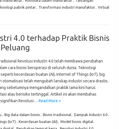
i manufaktur
,
Robotika dalam manufaktur
,
Tantangan
knologi pabrik pintar
,
Transformasi industri manufaktur
,
Virtual
tri 4.0 terhadap Praktik Bisnis
 Peluang
tradisional Revolusi Industri 4.0 telah membawa perubahan
lam cara bisnis beroperasi di seluruh dunia. Teknologi
seperti kecerdasan buatan (AI), Internet of Things (IoT), big
n otomatisasi telah mengubah lanskap industri secara drastis.
yang sebelumnya mengandalkan praktik lama kini harus
asi atau berisiko tertinggal. Artikel ini akan membahas
signifikan Revolusi…
Read More »
u
,
Big data dalam bisnis
,
Bisnis tradisional
,
Dampak Industri 4.0
,
ings (IoT)
,
Kecerdasan buatan (AI)
,
Model bisnis digital
,
a digital
,
Perubahan tempat kerja
,
Revolusi Industri 4.0
,