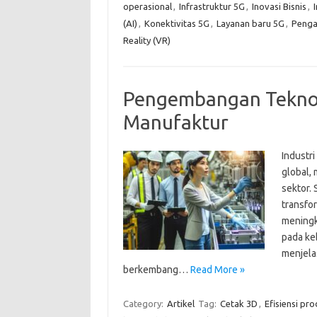
operasional
,
Infrastruktur 5G
,
Inovasi Bisnis
,
(AI)
,
Konektivitas 5G
,
Layanan baru 5G
,
Penga
Reality (VR)
Pengembangan Teknolo
Manufaktur
Industr
global,
sektor. 
transfor
meningka
pada keb
menjela
berkembang…
Read More »
Category:
Artikel
Tag:
Cetak 3D
,
Efisiensi pro