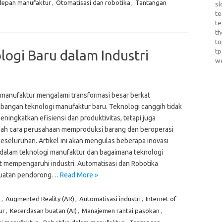
depan manufaktur
,
Otomatisasi dan robotika
,
Tantangan
sl
te
te
th
t
t
gi Baru dalam Industri
w
i manufaktur mengalami transformasi besar berkat
angan teknologi manufaktur baru. Teknologi canggih tidak
ningkatkan efisiensi dan produktivitas, tetapi juga
h cara perusahaan memproduksi barang dan beroperasi
keseluruhan. Artikel ini akan mengulas beberapa inovasi
 dalam teknologi manufaktur dan bagaimana teknologi
t mempengaruhi industri. Automatisasi dan Robotika
kekuatan pendorong…
Read More »
g
,
Augmented Reality (AR)
,
Automatisasi industri
,
Internet of
ur
,
Kecerdasan buatan (AI)
,
Manajemen rantai pasokan
,