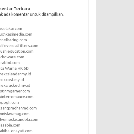
entar Terbaru
ak ada komentar untuk ditampilkan.
vselakui.com
uchkasimedia.com
nnellracing.com
lfriveroutfitters.com
uzhieducation.com
eckoware.com
rabbit.com
ata Warna HK 6D
rexcalendar.my.id
rexcost.my.id
rexcracked.my.id
stinmgarner.com
winterromance.com
wppgh.com
asantpradhanmd.com
ronislawmag.com
lvemoslacandela.com
easabia.com
akiba-enayati.com