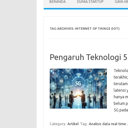
BERANDA
DUNIA STARTUP
GAYA H
TAG ARCHIVES:
INTERNET OF THINGS (IOT)
Pengaruh Teknologi 5G
Teknolo
terakhir
terutam
latensi 
hanya m
belum p
5G pad
Category:
Artikel
Tag:
Analisis data real-time