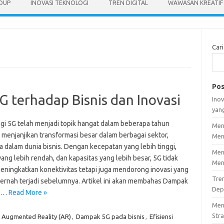
IDUP
INOVASI TEKNOLOGI
TREN DIGITAL
WAWASAN KREATIF
Cari
Pos
 terhadap Bisnis dan Inovasi
Inov
yan
gi 5G telah menjadi topik hangat dalam beberapa tahun
Men
, menjanjikan transformasi besar dalam berbagai sektor,
Men
a dalam dunia bisnis. Dengan kecepatan yang lebih tinggi,
Men
yang lebih rendah, dan kapasitas yang lebih besar, 5G tidak
Men
eningkatkan konektivitas tetapi juga mendorong inovasi yang
Tre
ernah terjadi sebelumnya. Artikel ini akan membahas Dampak
Dep
a…
Read More »
Men
Stra
,
Augmented Reality (AR)
,
Dampak 5G pada bisnis
,
Efisiensi