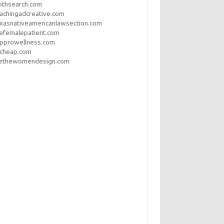
othsearch.com
achingadcreative.com
xasnativeamericanlawsection.com
efemalepatient.com
opprowellness.com
pcheap.com
ethewomendesign.com