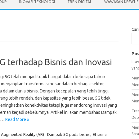
IDUP
INOVASI TEKNOLOGI
TREN DIGITAL
WAWASAN KREATIF
Cari
Pos
 terhadap Bisnis dan Inovasi
Inov
yan
gi 5G telah menjadi topik hangat dalam beberapa tahun
Men
, menjanjikan transformasi besar dalam berbagai sektor,
Men
a dalam dunia bisnis. Dengan kecepatan yang lebih tinggi,
Men
yang lebih rendah, dan kapasitas yang lebih besar, 5G tidak
Men
eningkatkan konektivitas tetapi juga mendorong inovasi yang
Tre
ernah terjadi sebelumnya. Artikel ini akan membahas Dampak
Dep
a…
Read More »
Men
Stra
,
Augmented Reality (AR)
,
Dampak 5G pada bisnis
,
Efisiensi