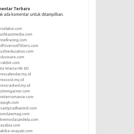
entar Terbaru
ak ada komentar untuk ditampilkan.
vselakui.com
uchkasimedia.com
nnellracing.com
lfriveroutfitters.com
uzhieducation.com
eckoware.com
rabbit.com
ata Warna HK 6D
rexcalendar.my.id
rexcost.my.id
rexcracked.my.id
stinmgarner.com
winterromance.com
wppgh.com
asantpradhanmd.com
ronislawmag.com
lvemoslacandela.com
easabia.com
akiba-enayati.com