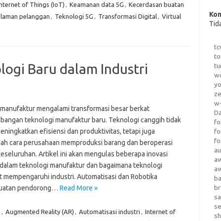
Internet of Things (IoT)
,
Keamanan data 5G
,
Kecerdasan buatan
Kom
laman pelanggan
,
Teknologi 5G
,
Transformasi Digital
,
Virtual
Tid
tc
to
gi Baru dalam Industri
tu
wo
yo
z
w-
i manufaktur mengalami transformasi besar berkat
D
angan teknologi manufaktur baru. Teknologi canggih tidak
fo
ningkatkan efisiensi dan produktivitas, tetapi juga
fo
fo
h cara perusahaan memproduksi barang dan beroperasi
au
keseluruhan. Artikel ini akan mengulas beberapa inovasi
a
 dalam teknologi manufaktur dan bagaimana teknologi
a
t mempengaruhi industri. Automatisasi dan Robotika
b
b
kekuatan pendorong…
Read More »
sa
s
g
,
Augmented Reality (AR)
,
Automatisasi industri
,
Internet of
sh