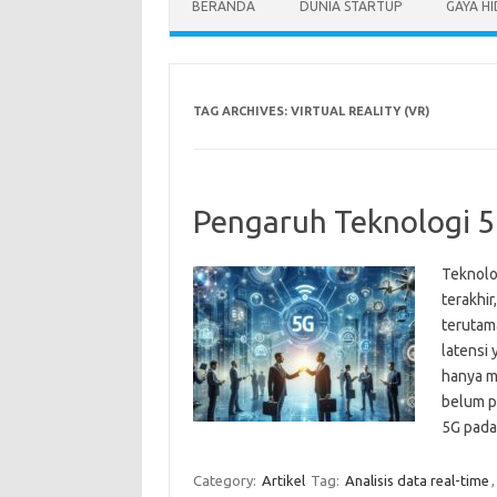
BERANDA
DUNIA STARTUP
GAYA H
TAG ARCHIVES:
VIRTUAL REALITY (VR)
Pengaruh Teknologi 5G
Teknolo
terakhir
terutam
latensi 
hanya m
belum p
5G pad
Category:
Artikel
Tag:
Analisis data real-time