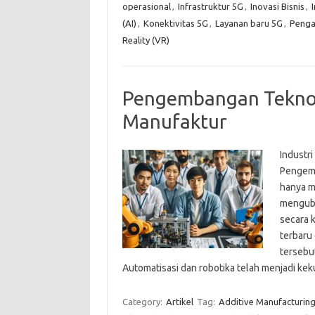
operasional
,
Infrastruktur 5G
,
Inovasi Bisnis
,
(AI)
,
Konektivitas 5G
,
Layanan baru 5G
,
Penga
Reality (VR)
Pengembangan Teknolo
Manufaktur
Industr
Pengemb
hanya me
menguba
secara 
terbaru
tersebu
Automatisasi dan robotika telah menjadi 
Category:
Artikel
Tag:
Additive Manufacturin