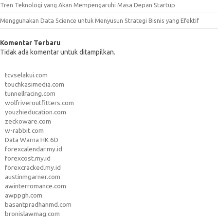
Tren Teknologi yang Akan Mempengaruhi Masa Depan Startup
Menggunakan Data Science untuk Menyusun Strategi Bisnis yang Efektif
Komentar Terbaru
Tidak ada komentar untuk ditampilkan.
tcvselakui.com
touchkasimedia.com
tunnellracing.com
wolfriveroutfitters.com
youzhieducation.com
zeckoware.com
w-rabbit.com
Data Warna HK 6D
forexcalendar.my.id
forexcost.my.id
forexcracked.my.id
austinmgarner.com
awinterromance.com
awppgh.com
basantpradhanmd.com
bronislawmag.com