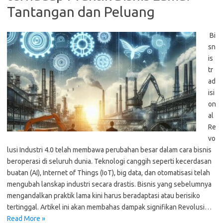
Tantangan dan Peluang
Bi
sn
is
tr
ad
isi
on
al
Re
vo
lusi Industri 4.0 telah membawa perubahan besar dalam cara bisnis
beroperasi di seluruh dunia. Teknologi canggih seperti kecerdasan
buatan (AI), Internet of Things (IoT), big data, dan otomatisasi telah
mengubah lanskap industri secara drastis. Bisnis yang sebelumnya
mengandalkan praktik lama kini harus beradaptasi atau berisiko
tertinggal. Artikel ini akan membahas dampak signifikan Revolusi…
Read More »