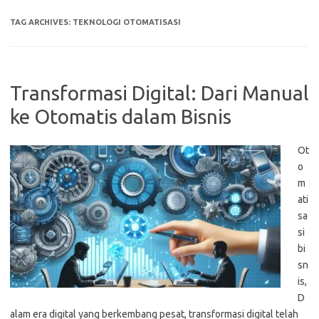
TAG ARCHIVES:
TEKNOLOGI OTOMATISASI
Transformasi Digital: Dari Manual
ke Otomatis dalam Bisnis
Ot
o
m
ati
sa
si
bi
sn
is,
D
alam era digital yang berkembang pesat, transformasi digital telah