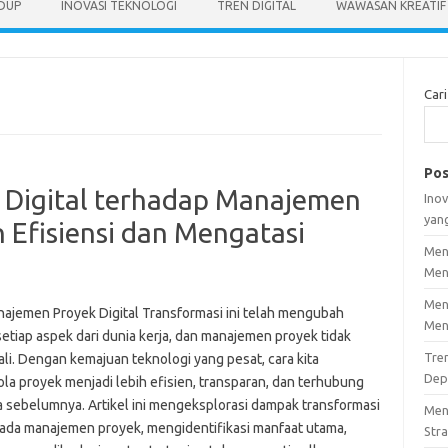
IDUP
INOVASI TEKNOLOGI
TREN DIGITAL
WAWASAN KREATIF
Cari
Pos
 Digital terhadap Manajemen
Inov
yan
 Efisiensi dan Mengatasi
Men
Men
Men
najemen Proyek Digital Transformasi ini telah mengubah
Men
etiap aspek dari dunia kerja, dan manajemen proyek tidak
Tre
li. Dengan kemajuan teknologi yang pesat, cara kita
Dep
la proyek menjadi lebih efisien, transparan, dan terhubung
a sebelumnya. Artikel ini mengeksplorasi dampak transformasi
Men
 pada manajemen proyek, mengidentifikasi manfaat utama,
Stra