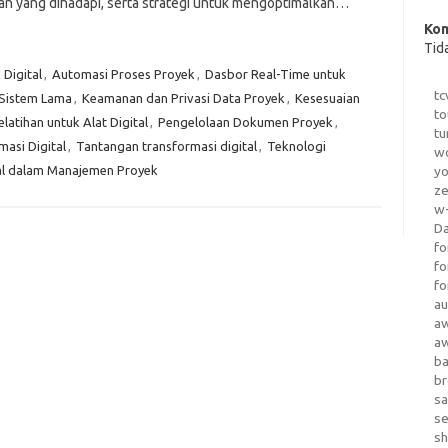
an yang dihadapi, serta strategi untuk mengoptimalkan…
Kom
Tid
Digital
,
Automasi Proses Proyek
,
Dasbor Real-Time untuk
tc
 Sistem Lama
,
Keamanan dan Privasi Data Proyek
,
Kesesuaian
to
elatihan untuk Alat Digital
,
Pengelolaan Dokumen Proyek
,
tu
masi Digital
,
Tantangan transformasi digital
,
Teknologi
wo
al dalam Manajemen Proyek
yo
z
w-
D
fo
fo
fo
au
a
a
b
b
sa
s
sh