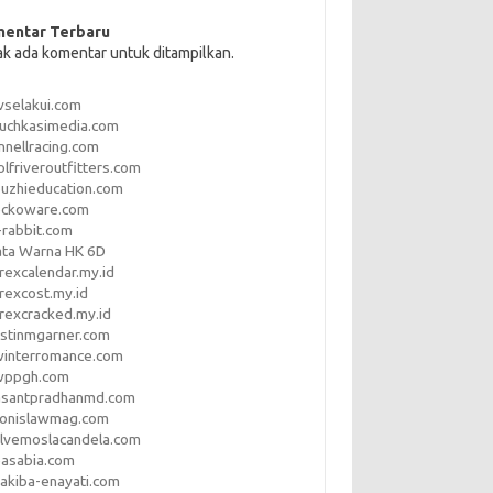
entar Terbaru
ak ada komentar untuk ditampilkan.
vselakui.com
uchkasimedia.com
nnellracing.com
lfriveroutfitters.com
uzhieducation.com
eckoware.com
rabbit.com
ata Warna HK 6D
rexcalendar.my.id
rexcost.my.id
rexcracked.my.id
stinmgarner.com
winterromance.com
wppgh.com
asantpradhanmd.com
ronislawmag.com
lvemoslacandela.com
easabia.com
akiba-enayati.com