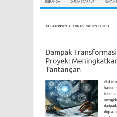
BERANDA
DUNIA STARTUP
GAYA H
TAG ARCHIVES:
AUTOMASI PROSES PROYEK
Dampak Transformasi
Proyek: Meningkatkan
Tantangan
Alat Ma
hampir s
terkecua
mengelo
daripad
digital