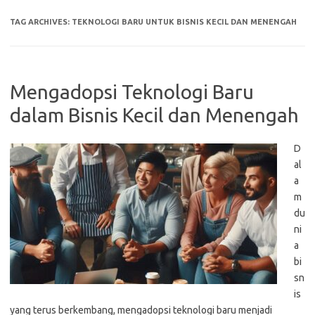
TAG ARCHIVES:
TEKNOLOGI BARU UNTUK BISNIS KECIL DAN MENENGAH
Mengadopsi Teknologi Baru
dalam Bisnis Kecil dan Menengah
D
al
a
m
du
ni
a
bi
sn
is
yang terus berkembang, mengadopsi teknologi baru menjadi