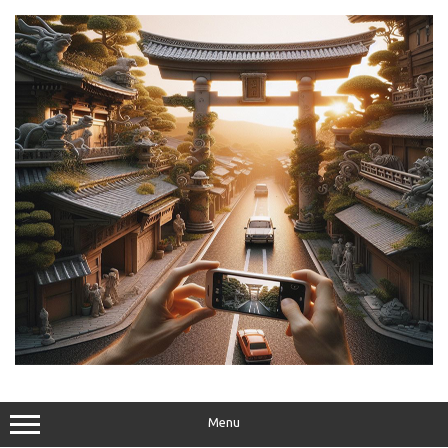
Skip
to
content
Menu