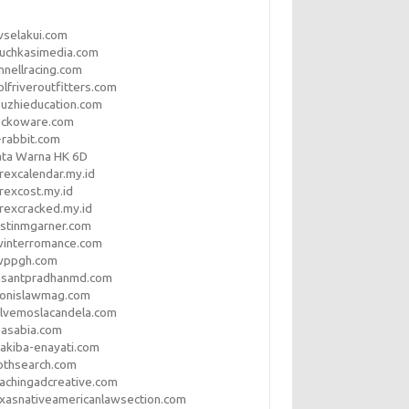
vselakui.com
uchkasimedia.com
nnellracing.com
lfriveroutfitters.com
uzhieducation.com
eckoware.com
rabbit.com
ata Warna HK 6D
rexcalendar.my.id
rexcost.my.id
rexcracked.my.id
stinmgarner.com
winterromance.com
wppgh.com
asantpradhanmd.com
ronislawmag.com
lvemoslacandela.com
easabia.com
akiba-enayati.com
othsearch.com
achingadcreative.com
xasnativeamericanlawsection.com