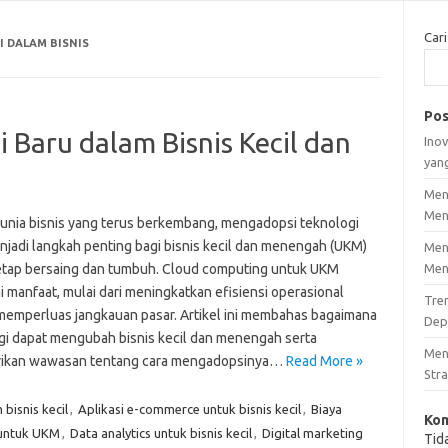
Cari
 DALAM BISNIS
Pos
Baru dalam Bisnis Kecil dan
Inov
yan
Men
Men
unia bisnis yang terus berkembang, mengadopsi teknologi
njadi langkah penting bagi bisnis kecil dan menengah (UKM)
Men
etap bersaing dan tumbuh. Cloud computing untuk UKM
Men
 manfaat, mulai dari meningkatkan efisiensi operasional
Tre
memperluas jangkauan pasar. Artikel ini membahas bagaimana
Dep
gi dapat mengubah bisnis kecil dan menengah serta
Men
ikan wawasan tentang cara mengadopsinya…
Read More »
Stra
bisnis kecil
,
Aplikasi e-commerce untuk bisnis kecil
,
Biaya
Kom
untuk UKM
,
Data analytics untuk bisnis kecil
,
Digital marketing
Tid