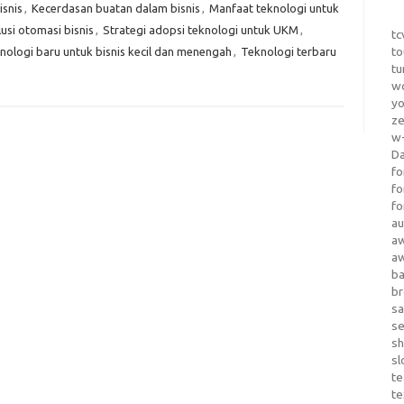
snis
,
Kecerdasan buatan dalam bisnis
,
Manfaat teknologi untuk
usi otomasi bisnis
,
Strategi adopsi teknologi untuk UKM
,
tc
to
nologi baru untuk bisnis kecil dan menengah
,
Teknologi terbaru
tu
wo
yo
z
w-
D
fo
fo
fo
au
a
a
b
b
sa
s
sh
sl
te
te