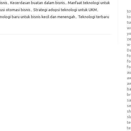
snis
,
Kecerdasan buatan dalam bisnis
,
Manfaat teknologi untuk
usi otomasi bisnis
,
Strategi adopsi teknologi untuk UKM
,
tc
to
nologi baru untuk bisnis kecil dan menengah
,
Teknologi terbaru
tu
wo
yo
z
w-
D
fo
fo
fo
au
a
a
b
b
sa
s
sh
sl
te
te