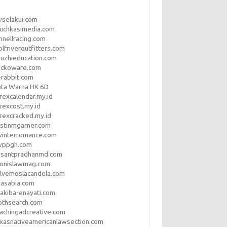
vselakui.com
uchkasimedia.com
nnellracing.com
lfriveroutfitters.com
uzhieducation.com
eckoware.com
rabbit.com
ata Warna HK 6D
rexcalendar.my.id
rexcost.my.id
rexcracked.my.id
stinmgarner.com
winterromance.com
wppgh.com
asantpradhanmd.com
ronislawmag.com
lvemoslacandela.com
easabia.com
akiba-enayati.com
othsearch.com
achingadcreative.com
xasnativeamericanlawsection.com