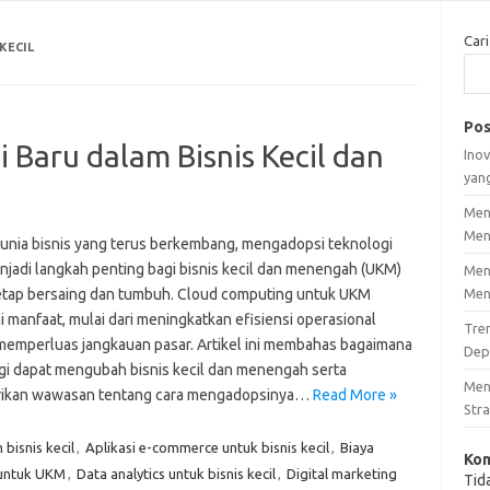
Cari
KECIL
Pos
Baru dalam Bisnis Kecil dan
Inov
yan
Men
Men
unia bisnis yang terus berkembang, mengadopsi teknologi
njadi langkah penting bagi bisnis kecil dan menengah (UKM)
Men
etap bersaing dan tumbuh. Cloud computing untuk UKM
Men
 manfaat, mulai dari meningkatkan efisiensi operasional
Tre
memperluas jangkauan pasar. Artikel ini membahas bagaimana
Dep
gi dapat mengubah bisnis kecil dan menengah serta
Men
ikan wawasan tentang cara mengadopsinya…
Read More »
Stra
bisnis kecil
,
Aplikasi e-commerce untuk bisnis kecil
,
Biaya
Kom
untuk UKM
,
Data analytics untuk bisnis kecil
,
Digital marketing
Tid