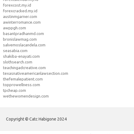
forexcost.my.id
forexcracked.my.id
austinmgarner.com
awinterromance.com
awppgh.com
basantpradhanmd.com
bronislawmag.com
salvemoslacandela.com
seasabia.com
shakiba-enayati.com
slothsearch.com
teachingadcreative.com
texasnativeamericanlawsection.com
thefemalepatient.com
topprowellness.com
tpcheap.com
wethewomendesign.com
Copyright © Catc Habigone 2024