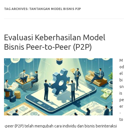
TAG ARCHIVES:
TANTANGAN MODEL BISNIS P2P
Evaluasi Keberhasilan Model
Bisnis Peer-to-Peer (P2P)
M
od
el
bi
sn
is
pe
er
-
to
-peer (P2P) telah mengubah cara individu dan bisnis berinteraksi