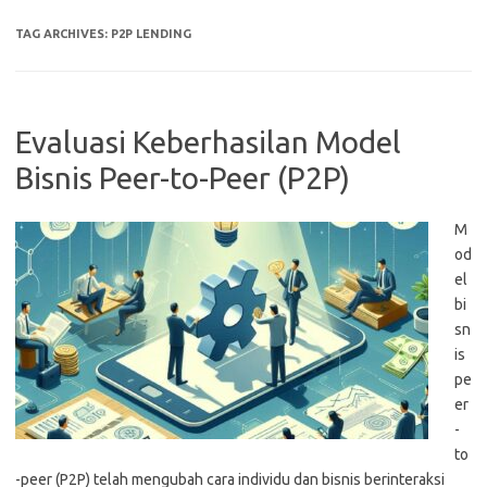
TAG ARCHIVES:
P2P LENDING
Evaluasi Keberhasilan Model
Bisnis Peer-to-Peer (P2P)
M
od
el
bi
sn
is
pe
er
-
to
-peer (P2P) telah mengubah cara individu dan bisnis berinteraksi