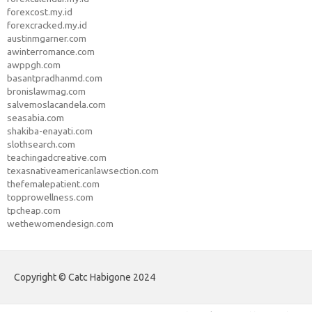
forexcost.my.id
forexcracked.my.id
austinmgarner.com
awinterromance.com
awppgh.com
basantpradhanmd.com
bronislawmag.com
salvemoslacandela.com
seasabia.com
shakiba-enayati.com
slothsearch.com
teachingadcreative.com
texasnativeamericanlawsection.com
thefemalepatient.com
topprowellness.com
tpcheap.com
wethewomendesign.com
Copyright © Catc Habigone 2024